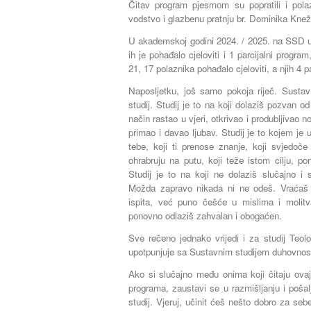
Čitav program pjesmom su popratili i pola
vodstvo i glazbenu pratnju br. Dominika Kne
U akademskoj godini 2024. / 2025. na SSD u
ih je pohađalo cjeloviti i 1 parcijalni progr
21, 17 polaznika pohađalo cjeloviti, a njih 4 p
Naposljetku, još samo pokoja riječ. Sustavn
studij. Studij je to na koji dolaziš pozvan
način rastao u vjeri, otkrivao i produbljivao n
primao i davao ljubav. Studij je to kojem je 
tebe, koji ti prenose znanje, koji svjedoče
ohrabruju na putu, koji teže istom cilju, po
Studij je to na koji ne dolaziš slučajno i
Možda zapravo nikada ni ne odeš. Vraćaš
ispita, već puno češće u mislima i molit
ponovno odlaziš zahvalan i obogaćen.
Sve rečeno jednako vrijedi i za studij Teol
upotpunjuje sa Sustavnim studijem duhovnost
Ako si slučajno među onima koji čitaju ovaj 
programa, zaustavi se u razmišljanju i pošalji
studij. Vjeruj, učinit ćeš nešto dobro za seb