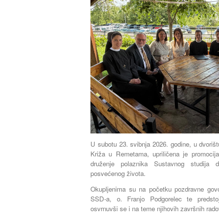
U subotu 23. svibnja 2026. godine, u dvoriš
Križa u Remetama, upriličena je promocij
druženje polaznika Sustavnog studija du
posvećenog života.
Okupljenima su na početku pozdravne govore
SSD-a, o. Franjo Podgorelec te predsto
osvrnuvši se i na teme njihovih završnih rado