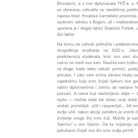
Birovljević, a u ime diplomanata TPŽ-a, s. 
se obraćanju zahvalile na nesebičnoj podršc
napose braći Hrvatske karmelske provincije, n
osobnom odnosu s Bogom, ali i međusobnom
upućena je i dragoj tajnici Snježani Foršek, u
išlo lakše.
Na koncu se zahvali pridružila i predstavnic
dvogodišnje studiranje na SSD-u, Jasn
predstavnica studenata, kroz ovu sam slu
važno ne nositi sve sam. Naučila sam koliko 
na druge, kada netko uskoči pomoći, podsjet
prisutan. I zato vam svima iskreno hvala na
zajedništvu koje smo živjeli tijekom ove g
našim diplomantima i želimo da nastave hr
pozvani. A nama koji nastavljamo dalje — bi
ispite — možda sada tek dolazi onaj dublji
slušali, promišljali, učili i raspravljali… bili 
ovdje učili, nakon akcije potrebno je uroniti d
življenje onoga što smo čuli. Možda je s
“bacimo” u ono Vječno. Da se svjesnije u
pokušamo živjeti ono što smo ovdje primili.“