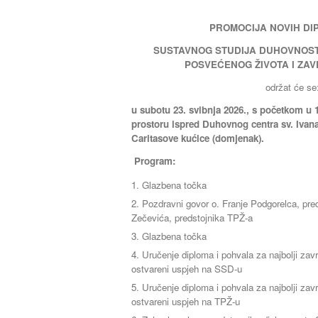
PROMOCIJA NOVIH D
SUSTAVNOG STUDIJA DUHOVNOSTI
POSVEĆENOG ŽIVOTA I ZA
održat će se
u
subotu 23. svibnja 2026., s početkom u 
prostoru ispred Duhovnog centra sv. Ivana
Caritasove kućice (domjenak).
Program:
Glazbena točka
Pozdravni govor o. Franje Podgorelca, pre
Zečevića, predstojnika TPŽ-a
Glazbena točka
Uručenje diploma i pohvala za najbolji završ
ostvareni uspjeh na SSD-u
Uručenje diploma i pohvala za najbolji završ
ostvareni uspjeh na TPŽ-u