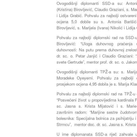
Ovogodišnji diplomanti SSD-a su: Anto
(Kristina) Birovljević, Claudio Graziani, s. Ma
i Lidija Grabić. Pohvalu za najbolji ostvar
ocjena 5,0 dobile su s. Antonia Barišić
Birovljević, s. Marijela (Ivana) Nikolić i Lidija
Pohvalu za najbolji diplomski rad na SSD-u
Birovljević: “Uloga duhovnog praćenja 
duhovnosti: Na putu prema duhovnoj zrelos
dr. sc. o. Petar Janjić i Claudio Graziani: “
svete Gertrude”, mentor prof. dr. sc. o. Jak
Ovogodišnji diplomanti TPŽ-a su: s. Marija
Moradeke Oyeyemi. Pohvalu za najbolji 
prosjekom ocjena 4,95 dobila je s. Marija Klar
Pohvalu za najbolji diplomski rad na TPŽ-u d
“Posvećeni život u propovijedima kardinala F
sc. Jasna s. Krista Mijatović i s. Mar
završnim radom: “Marijine sestre čudotvorn
bolesnika: Specijalna bolnica za psihijatriju i
Strmcu”,
mentor
doc. dr. sc. Jasna s. Krista
U ime diplomanata SSD-a riječ zahvale up