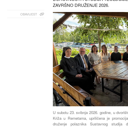
ZAVRŠNO DRUŽENJE 2026.
OBAVIJEST
U subotu 23. svibnja 2026. godine, u dvoriš
Križa u Remetama, upriličena je promocij
druženje polaznika Sustavnog studija du