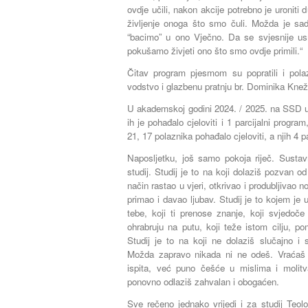
ovdje učili, nakon akcije potrebno je uroniti d
življenje onoga što smo čuli. Možda je s
“bacimo” u ono Vječno. Da se svjesnije u
pokušamo živjeti ono što smo ovdje primili.“
Čitav program pjesmom su popratili i pola
vodstvo i glazbenu pratnju br. Dominika Kne
U akademskoj godini 2024. / 2025. na SSD u
ih je pohađalo cjeloviti i 1 parcijalni progr
21, 17 polaznika pohađalo cjeloviti, a njih 4 p
Naposljetku, još samo pokoja riječ. Sustavn
studij. Studij je to na koji dolaziš pozvan
način rastao u vjeri, otkrivao i produbljivao n
primao i davao ljubav. Studij je to kojem je 
tebe, koji ti prenose znanje, koji svjedoče
ohrabruju na putu, koji teže istom cilju, po
Studij je to na koji ne dolaziš slučajno i
Možda zapravo nikada ni ne odeš. Vraćaš
ispita, već puno češće u mislima i molit
ponovno odlaziš zahvalan i obogaćen.
Sve rečeno jednako vrijedi i za studij Teol