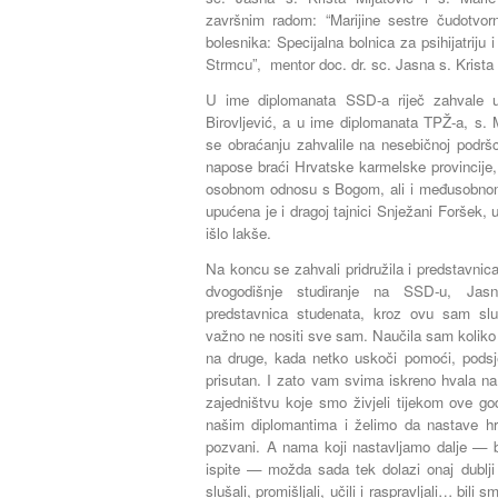
završnim radom: “Marijine sestre čudotvorn
bolesnika: Specijalna bolnica za psihijatriju i
Strmcu”,
mentor
doc. dr. sc. Jasna s. Krista
U ime diplomanata SSD-a riječ zahvale up
Birovljević, a u ime diplomanata TPŽ-a, s. 
se obraćanju zahvalile na nesebičnoj podršc
napose braći Hrvatske karmelske provincije, n
osobnom odnosu s Bogom, ali i međusobnom
upućena je i dragoj tajnici Snježani Foršek, u
išlo lakše.
Na koncu se zahvali pridružila i predstavnic
dvogodišnje studiranje na SSD-u, Jasn
predstavnica studenata, kroz ovu sam slu
važno ne nositi sve sam. Naučila sam koliko 
na druge, kada netko uskoči pomoći, podsjet
prisutan. I zato vam svima iskreno hvala na
zajedništvu koje smo živjeli tijekom ove g
našim diplomantima i želimo da nastave hr
pozvani. A nama koji nastavljamo dalje — bi
ispite — možda sada tek dolazi onaj dublji
slušali, promišljali, učili i raspravljali… bili 