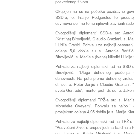
posvećenog života.
Okupljenima su na početku pozdravne govore
SSD-a, o. Franjo Podgorelec te predsto
osvrnuvši se i na teme njihovih završnih rado
Ovogodišnji diplomanti SSD-a su: Anto
(Kristina) Birovljević, Claudio Graziani, s. Ma
i Lidija Grabić. Pohvalu za najbolji ostvar
ocjena 5,0 dobile su s. Antonia Barišić
Birovljević, s. Marijela (Ivana) Nikolić i Lidija
Pohvalu za najbolji diplomski rad na SSD-u
Birovljević: “Uloga duhovnog praćenja 
duhovnosti: Na putu prema duhovnoj zrelos
dr. sc. o. Petar Janjić i Claudio Graziani: “
svete Gertrude”, mentor prof. dr. sc. o. Jak
Ovogodišnji diplomanti TPŽ-a su: s. Marija
Moradeke Oyeyemi. Pohvalu za najbolji 
prosjekom ocjena 4,95 dobila je s. Marija Klar
Pohvalu za najbolji diplomski rad na TPŽ-u d
“Posvećeni život u propovijedima kardinala F
sc. Jasna s. Krista Mijatović i s. Mar