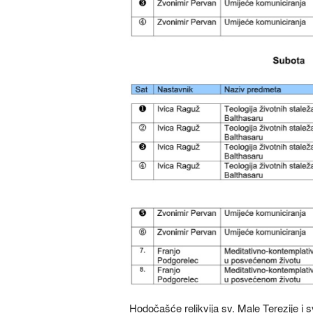
Hodočašće relikvija sv. Male Terezije i sve