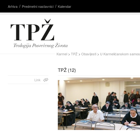
Arhiva
Predmetni nastavnici
Kalendar
Karmel
>
TPŽ
>
Obavijesti
>
U Karmelićanskom samostan
TPŽ (12)
Link