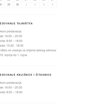
28
29
30
1
2
3
4
EDOVANJE TAJNIŠTVA
ekom predavanja:
ak: 16:00 – 20:30
ota: 8:00 – 18:00
jeda: 15:30 - 18:30
ništvo ne ureduje za vrijeme ljetnog odmora:
15. srpnja do 1. rujna.
EDOVANJE KNJIŽNICE I ČITAONICE
ekom predavanja:
ak: 16:00 – 20:30
ota: 8:00 – 18:00