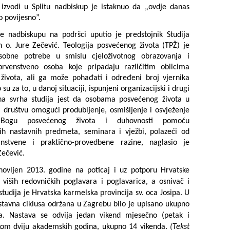
 izvodi u Splitu nadbiskup je istaknuo da „ovdje danas
o povijesno”.
le nadbiskupu na podršci uputio je predstojnik Studija
n o. Jure Zečević. Teologija posvećenog života (TPŽ) je
osobne potrebe u smislu cjeloživotnog obrazovanja i
prvenstveno osoba koje pripadaju različitim oblicima
života, ali ga može pohađati i određeni broj vjernika
o su za to, u danoj situaciji, ispunjeni organizacijski i drugi
vna svrha studija jest da osobama posvećenog života u
i društvu omogući produbljenje, osmišljenje i osvježenje
a Bogu posvećenog života i duhovnosti pomoću
ih nastavnih predmeta, seminara i vježbi, polazeći od
nanstvene i praktično-provedbene razine, naglasio je
Zečević.
novljen 2013. godine na poticaj i uz potporu Hrvatske
 viših redovničkih poglavara i poglavarica, a osnivač i
studija je Hrvatska karmelska provincija sv. oca Josipa. U
stavna ciklusa održana u Zagrebu bilo je upisano ukupno
a. Nastava se odvija jedan vikend mjesečno (petak i
ekom dviju akademskih godina, ukupno 14 vikenda.
(Tekst