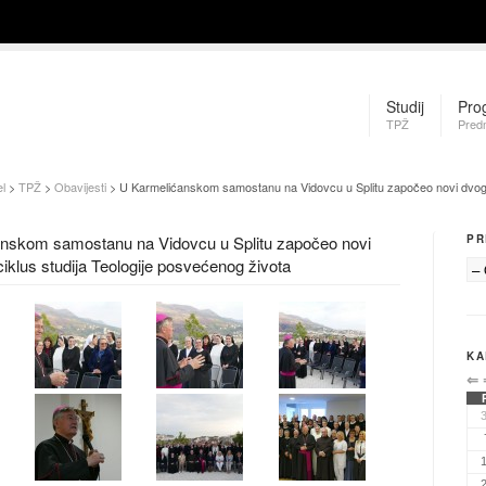
Studij
Pro
TPŽ
Pred
l
>
TPŽ
>
Obavijesti
> U Karmelićanskom samostanu na Vidovcu u Splitu započeo novi dvogodi
nskom samostanu na Vidovcu u Splitu započeo novi
PR
ciklus studija Teologije posvećenog života
KA
⇐