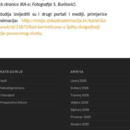
 stranice IKA-e; Fotografije S. Burilović).
udija izvijestili su i drugi portali i mediji, primjerice
Dalmacija:
http://misija.slobo
dnadalmacija.hr/katolicka-
clanak/id/31873/Kod-karm
elicana-u-Splitu-dvogodisnji-
gije-posvecenog-
zivota
.
KATEGORIJE
ARHIVA
Ispiti
Lipanj 2026
Nekategorizirano
Svibanj 2026
Obavijesti
Travanj 2026
Preporučeni linkovi
Veljača 2026
Siječanj 2026
Prosinac 2025
Studeni 2025