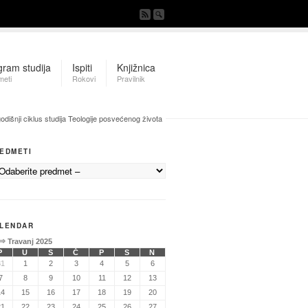
gram studija
Ispiti
Knjižnica
meti
Rokovi
Pravilnik
šnji ciklus studija Teologije posvećenog života
EDMETI
LENDAR
⇒
Travanj 2025
P
U
S
Č
P
S
N
31
1
2
3
4
5
6
7
8
9
10
11
12
13
14
15
16
17
18
19
20
21
22
23
24
25
26
27