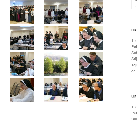
UR
Tij
Pet
Sub
Sri
Taj
od 
UR
Tij
Pet
Sub