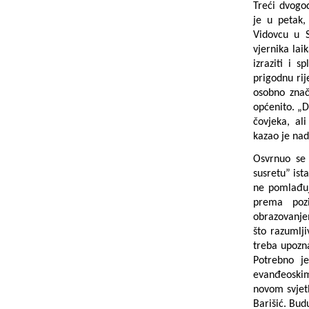
Treći dvogod
je u petak
Vidovcu u S
vjernika lai
izraziti i s
prigodnu rij
osobno znač
općenito. „
čovjeka, al
kazao je nad
Osvrnuo se 
susretu” ista
ne pomlađuje
prema poz
obrazovanje
što razumlji
treba upozna
Potrebno je
evanđeoskim 
novom svjetl
Barišić. Bud