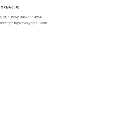
FORMACIJE
 (tajništvo): 095/777 9256
ošta:
tpz.tajnistvo@gmail.com