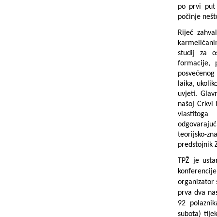
po prvi put
počinje nešt
Riječ zahva
karmelićani
studij za 
formacije, 
posvećenog 
laika, ukolik
uvjeti. Gla
našoj Crkvi 
vlastitog
odgovarajuć
teorijsko-z
predstojnik 
TPŽ je usta
konferencije
organizator 
prva dva na
92 polaznik
subota) tij