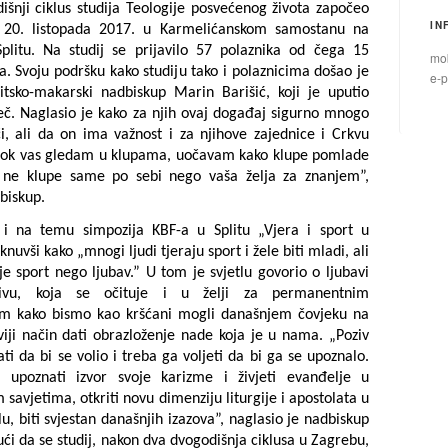
išnji ciklus studija Teologije posvećenog života započeo
IN
, 20. listopada 2017. u Karmelićanskom samostanu na
plitu. Na studij se prijavilo 57 polaznika od čega 15
mob
ka. Svoju podršku kako studiju tako i polaznicima došao je
e-p
plitsko-makarski nadbiskup Marin Barišić, koji je uputio
eč. Naglasio je kako za njih ovaj događaj sigurno mnogo
i, ali da on ima važnost i za njihove zajednice i Crkvu
Dok vas gledam u klupama, uočavam kako klupe pomlade
i ne klupe same po sebi nego vaša želja za znanjem”,
biskup.
i na temu simpozija KBF-a u Splitu „Vjera i sport u
knuvši kako „mnogi ljudi tjeraju sport i žele biti mladi, ali
 sport nego ljubav.” U tom je svjetlu govorio o ljubavi
ivu, koja se očituje i u želji za permanentnim
m kako bismo kao kršćani mogli današnjem čovjeku na
viji način dati obrazloženje nade koja je u nama. „Poziv
ti da bi se volio i treba ga voljeti da bi ga se upoznalo.
 upoznati izvor svoje karizme i živjeti evanđelje u
savjetima, otkriti novu dimenziju liturgije i apostolata u
u, biti svjestan današnjih izazova”, naglasio je nadbiskup
ući da se studij, nakon dva dvogodišnja ciklusa u Zagrebu,