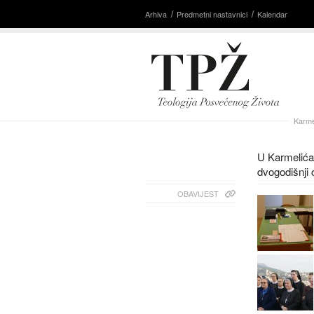
Arhiva
Predmetni nastavnici
Kalendar
Karme
U Karmelića
dvogodišnji 
OBAVIJEST