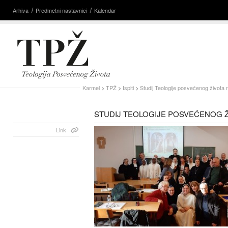
Arhiva
Predmetni nastavnici
Kalendar
Karmel
>
TPŽ
>
Ispiti
>
Studij Teologije posvećenog života 
STUDIJ TEOLOGIJE POSVEĆENOG ŽI
Link