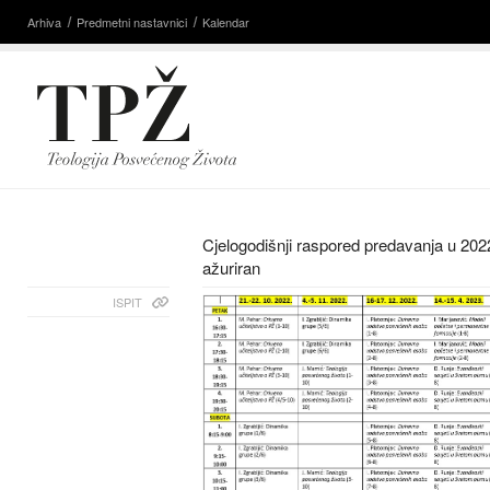
Arhiva
Predmetni nastavnici
Kalendar
Cjelogodišnji raspored predavanja u 202
ažuriran
ISPIT