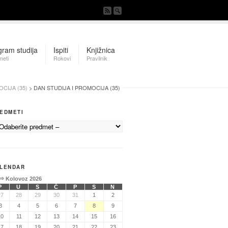
gram studija
Ispiti
Knjižnica
meti
Rokovi
Pravilnik
CIJA (35)
> DAN STUDIJA I PROMOCIJA (35)
EDMETI
LENDAR
⇒
Kolovoz 2026
P
U
S
Č
P
S
N
27
28
29
30
31
1
2
3
4
5
6
7
8
9
10
11
12
13
14
15
16
17
18
19
20
21
22
23