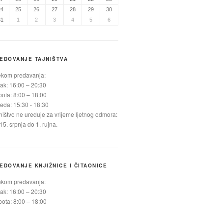
24
25
26
27
28
29
30
31
1
2
3
4
5
6
EDOVANJE TAJNIŠTVA
ekom predavanja:
ak: 16:00 – 20:30
ota: 8:00 – 18:00
jeda: 15:30 - 18:30
ništvo ne ureduje za vrijeme ljetnog odmora:
15. srpnja do 1. rujna.
EDOVANJE KNJIŽNICE I ČITAONICE
ekom predavanja:
ak: 16:00 – 20:30
ota: 8:00 – 18:00