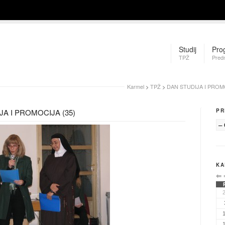
Studij
Pro
TPŽ
Pred
Karmel
>
TPŽ
>
DAN STUDIJA I PROMO
JA I PROMOCIJA (35)
PR
KA
⇐