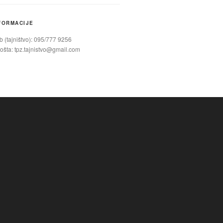
FORMACIJE
 (tajništvo): 095/777 9256
ošta:
tpz.tajnistvo@gmail.com