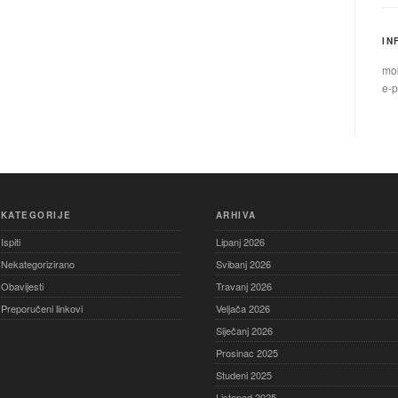
IN
mob
e-p
KATEGORIJE
ARHIVA
Ispiti
Lipanj 2026
Nekategorizirano
Svibanj 2026
Obavijesti
Travanj 2026
Preporučeni linkovi
Veljača 2026
Siječanj 2026
Prosinac 2025
Studeni 2025
Listopad 2025