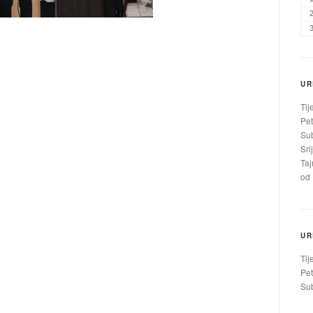
UR
Tij
Pet
Sub
Sri
Taj
od 
UR
Tij
Pet
Sub