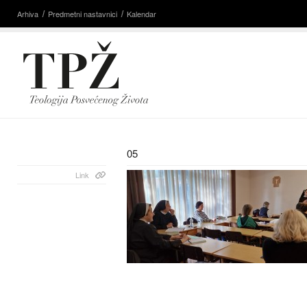
Arhiva
Predmetni nastavnici
Kalendar
05
Link