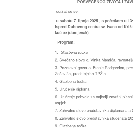
POSVEĆENOG ŽIVOTA I ZA
održat će se:
u
subotu 7. lipnja 2025., s početkom u 13
ispred Duhovnog centra sv. Ivana od Križa
kućice (domjenak).
Program:
Glazbena točka
Svečano slovo o. Vinka Mamića, ravnatel
Pozdravni govor o. Franje Podgorelca, pre
Zečevića, predstojnika TPŽ-a
Glazbena točka
Uručenje diploma
Uručenje pohvala za najbolji završni pisani 
uspjeh
Zahvalno slovo predstavnika diplomanata
Zahvalno slovo predstavnika studenata 202
Glazbena točka