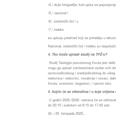
/4./
dvije fotografije
; kod upisa se popunjavaj
/5./
nacional
i
/6./
statistički list
i u
/7./
indeks
se upisuju predmeti koji se pohađaju u tekućo
Nacional, statistički list i indeks su raspoloživ
4. Tko može upisati studij na TPŽ-u?
Studij Teologije posvećenog života jest oblik
mogu ga upisati zainteresirane osobe svih dob
osnovnoškolskog i srednjoškolskog do višeg 
redovnice i redovnici, novakinje i novaci, da
života, svećenici, bogoslovi, i vjernici laici.
5. Kojim će se vikendima i u koje vrijeme
U godini 2025./2026. nastava će se održavat
do 20:15 i subotom od 8:15 do 17:45 sati:
24. i 25. listopada 2025.,