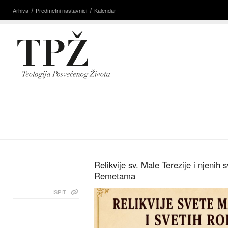
Arhiva
Predmetni nastavnici
Kalendar
Relikvije sv. Male Terezije i njenih s
Remetama
ISPIT