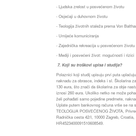
- Ljudska zrelost u posvećenom životu
- Osjećaji u duhovnom životu
- Teologija životnih staleža prema Von Baltha
- Umijeće komuniciranja
- Zajednička rekreacija u posvećenom životu
- Mediji i posvećeni život: mogućnosti i rizici
7. Koji su troškovi upisa i studija?
Polaznici koji studij upisuju prvi puta uplaću
naknadu za obrasce, indeks i sl. Školarina z
130 eura, što znači da školarina za obje nast
iznosi 260 eura. Ukoliko netko ne može pohađa
želi pohađati samo pojedine predmete, nakna
Uplate putem bankovnog računa vrše se na 
TEOLOGIJA POSVEĆENOG ŽIVOTA, Privredn
Radnička cesta 42/I, 10000 Zagreb, Croatia,
HR4523400091510608549.