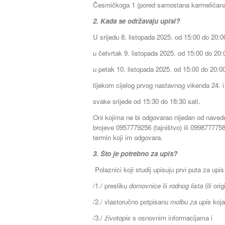
Česmičkoga 1 (pored samostana karmelićan
2. Kada se održavaju upisi?
U srijedu 8. listopada 2025. od 15:00 do 20:00
u četvrtak 9. listopada 2025. od 15:00 do 20:0
u petak 10. listopada 2025. od 15:00 do 20:00
tijekom cijelog prvog nastavnog vikenda 24. i 
svake srijede od 15:30 do 18:30 sati.
Oni kojima ne bi odgovarao nijedan od navede
brojeve 0957779256 (tajništvo) ili 0998777758 
termin koji im odgovara.
3. Što je potrebno za upis?
Polaznici koji studij upisuju prvi puta za upi
/1./ presliku
domovnice
ili
rodnog lista
(ili orig
/2./ vlastoručno potpisanu
molbu za upis
koja
/3./
životopis
s osnovnim informacijama i