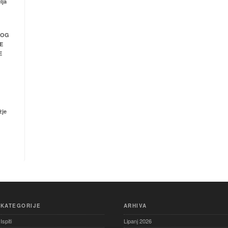
lja
NOG
E
E
žje
KATEGORIJE
ARHIVA
Ispiti
Lipanj 2026