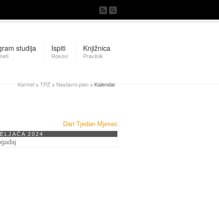
gram studija
Ispiti
Knjižnica
meti
Rokovi
Pravilnik
Karmel
>
TPŽ
>
Nastavni plan
> Kalendar
Dan
Tjedan
Mjesec
VELJAČA 2024
ogađaj