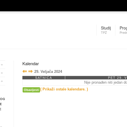
Studij
Pro
TPŽ
Pred
Kalendar
⇐
⇒
29. Veljača 2024
SATNICA
PET 29. 
Nije pronađen niti jedan d
( Prikaži ostale kalendare. )
Obavijesti
NOG
E
E