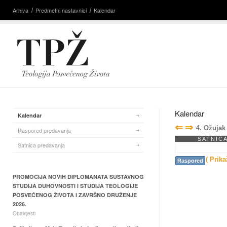
Arhiva
Predmetni nastavnici
Kalendar
Kalendar
Kalendar
⇐
⇒
4. Ožujak
Raspored predavanja
SATNIC
Satnica predavanja
( Prika
Raspored
PROMOCIJA NOVIH DIPLOMANATA SUSTAVNOG
STUDIJA DUHOVNOSTI I STUDIJA TEOLOGIJE
POSVEĆENOG ŽIVOTA I ZAVRŠNO DRUŽENJE
2026.
Obavijesti