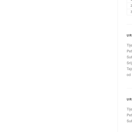
UR
Tij
Pet
Sub
Sri
Taj
od 
UR
Tij
Pet
Sub