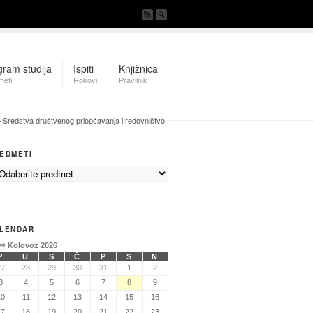
gram studija
Ispiti
Knjižnica
meti
Rokovi
Pravilnik
– Sredstva društvenog priopćavanja i redovništvo
EDMETI
LENDAR
⇒
Kolovoz 2026
P
U
S
Č
P
S
N
27
28
29
30
31
1
2
3
4
5
6
7
8
9
10
11
12
13
14
15
16
17
18
19
20
21
22
23