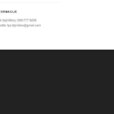
FORMACIJE
 (tajništvo): 095/777 9256
ošta:
tpz.tajnistvo@gmail.com