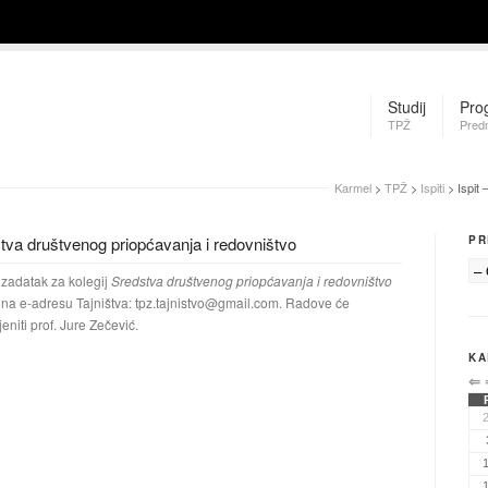
Studij
Pro
TPŽ
Pred
Karmel
>
TPŽ
>
Ispiti
> Ispit 
stva društvenog priopćavanja i redovništvo
PR
 zadatak za kolegij
Sredstva društvenog priopćavanja i redovništvo
 na e-adresu Tajništva:
tpz.tajnistvo@gmail.com
. Radove će
jeniti prof. Jure Zečević.
KA
⇐