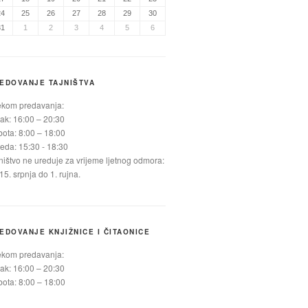
24
25
26
27
28
29
30
31
1
2
3
4
5
6
EDOVANJE TAJNIŠTVA
ekom predavanja:
ak: 16:00 – 20:30
ota: 8:00 – 18:00
jeda: 15:30 - 18:30
ništvo ne ureduje za vrijeme ljetnog odmora:
15. srpnja do 1. rujna.
EDOVANJE KNJIŽNICE I ČITAONICE
ekom predavanja:
ak: 16:00 – 20:30
ota: 8:00 – 18:00