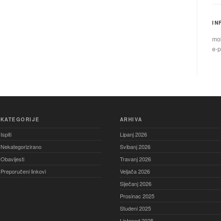
IN
mob
e-p
KATEGORIJE
ARHIVA
Ispiti
Lipanj 2026
Nekategorizirano
Svibanj 2026
Obavijesti
Travanj 2026
Preporučeni linkovi
Veljača 2026
Siječanj 2026
Prosinac 2025
Studeni 2025
Listopad 2025