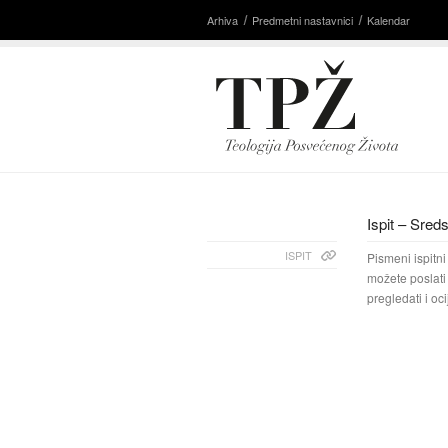
Arhiva
Predmetni nastavnici
Kalendar
Ispit – Sred
ISPIT
Pismeni ispitni
možete poslati
pregledati i oci