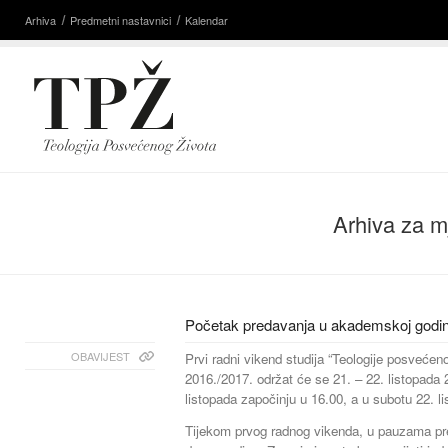
Arhiva
Predmetni nastavnici
Kalendar
Arhiva za m
Početak predavanja u akademskoj godin
OBAVIJEST
Prvi radni vikend studija “Teologije posvećen
2016./2017. održat će se 21. – 22. listopada
listopada započinju u 16.00, a u subotu 22. li
Tijekom prvog radnog vikenda, u pauzama pre