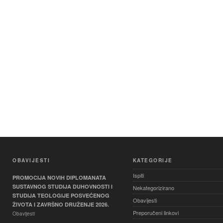
OBAVIJESTI
KATEGORIJE
Ispiti
PROMOCIJA NOVIH DIPLOMANATA
SUSTAVNOG STUDIJA DUHOVNOSTI I
Nekategorizirano
STUDIJA TEOLOGIJE POSVEĆENOG
Obavijesti
ŽIVOTA I ZAVRŠNO DRUŽENJE 2026.
Preporučeni linkovi
Obavijesti