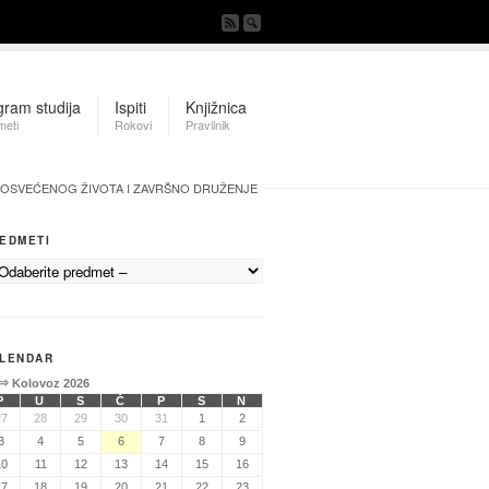
gram studija
Ispiti
Knjižnica
meti
Rokovi
Pravilnik
POSVEĆENOG ŽIVOTA I ZAVRŠNO DRUŽENJE
EDMETI
LENDAR
⇒
Kolovoz 2026
P
U
S
Č
P
S
N
27
28
29
30
31
1
2
3
4
5
6
7
8
9
10
11
12
13
14
15
16
17
18
19
20
21
22
23