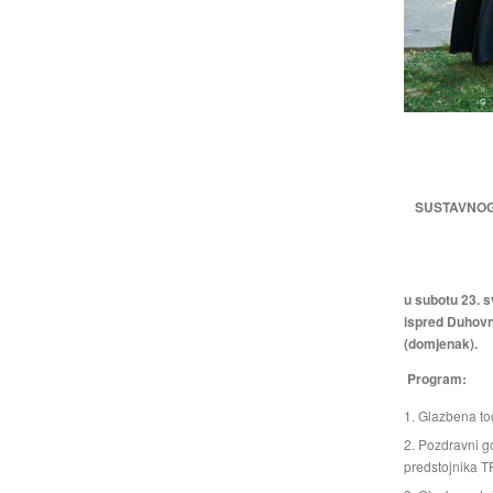
SUSTAVNOG
u
subotu 23. s
ispred Duhovno
(domjenak).
Program:
Glazbena to
Pozdravni go
predstojnika T