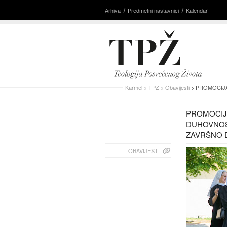
Arhiva
Predmetni nastavnici
Kalendar
Karmel
>
TPŽ
>
Obavijesti
> PROMOCIJA
PROMOCIJ
DUHOVNOST
ZAVRŠNO 
OBAVIJEST