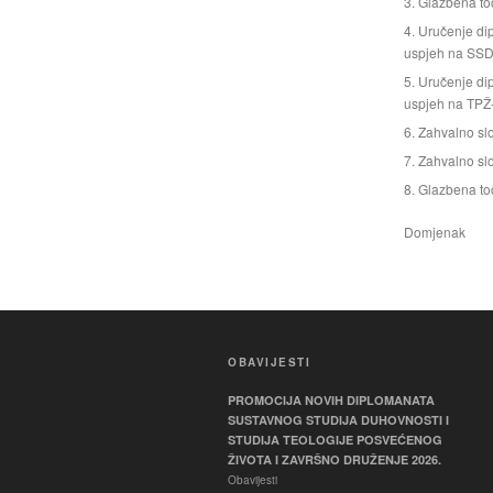
Glazbena to
Uručenje dip
uspjeh na SSD
Uručenje dip
uspjeh na TPŽ
Zahvalno sl
Zahvalno slo
Glazbena to
Domjenak
OBAVIJESTI
PROMOCIJA NOVIH DIPLOMANATA
SUSTAVNOG STUDIJA DUHOVNOSTI I
STUDIJA TEOLOGIJE POSVEĆENOG
ŽIVOTA I ZAVRŠNO DRUŽENJE 2026.
Obavijesti