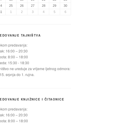
24
25
26
27
28
29
30
31
1
2
3
4
5
6
EDOVANJE TAJNIŠTVA
ekom predavanja:
ak: 16:00 – 20:30
ota: 8:00 – 18:00
jeda: 15:30 - 18:30
ništvo ne ureduje za vrijeme ljetnog odmora:
15. srpnja do 1. rujna.
EDOVANJE KNJIŽNICE I ČITAONICE
ekom predavanja:
ak: 16:00 – 20:30
ota: 8:00 – 18:00