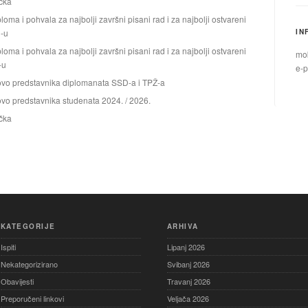
čka
loma i pohvala za najbolji završni pisani rad i za najbolji ostvareni
-u
IN
loma i pohvala za najbolji završni pisani rad i za najbolji ostvareni
mob
-u
e-p
ovo predstavnika diplomanata SSD-a i TPŽ-a
vo predstavnika studenata 2024. / 2026.
čka
KATEGORIJE
ARHIVA
Ispiti
Lipanj 2026
Nekategorizirano
Svibanj 2026
Obavijesti
Travanj 2026
Preporučeni linkovi
Veljača 2026