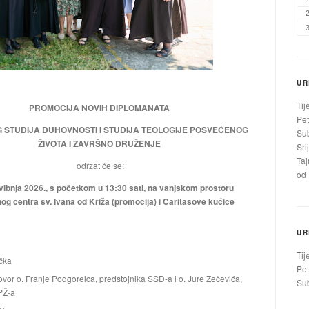
UR
Tij
PROMOCIJA NOVIH DIPLOMANATA
Pet
 STUDIJA DUHOVNOSTI I STUDIJA TEOLOGIJE POSVEĆENOG
Sub
ŽIVOTA I ZAVRŠNO DRUŽENJE
Sri
Taj
održat će se:
od 
vibnja 2026., s početkom u 13:30 sati, na vanjskom prostoru
g centra sv. Ivana od Križa (promocija) i Caritasove kućice
UR
Tij
čka
Pet
vor o. Franje Podgorelca, predstojnika SSD-a i o. Jure Zečevića,
Sub
PŽ-a