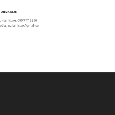
FORMACIJE
 (tajništvo): 095/777 9256
ošta:
tpz.tajnistvo@gmail.com