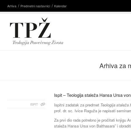
Arhiva
Predmetni nastavnici
Kalendar
Arhiva za 
Ispit – Teologija staleža Hansa Ursa vo
ISPIT
Ispitni zadatak za predmet
Teologija stalež
prof. dr. sc. Ivice Raguža je napisati seminar
Za prvi dio rada potrebno je pročitati knjigu A
staleža Hansa Ursa von Balthasara” i obraditi