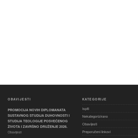
OBAVIJESTI
KATEGORIJE
Ispiti
PROMOCIJA NOVIH DIPLOMANATA
SUSTAVNOG STUDIJA DUHOVNOSTI I
Nekategorizirano
STUDIJA TEOLOGIJE POSVEĆENOG
Obavijesti
ŽIVOTA I ZAVRŠNO DRUŽENJE 2026.
Preporučeni linkovi
Obavijesti