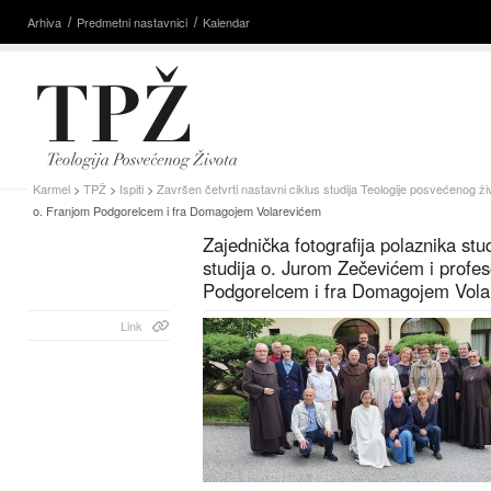
Arhiva
Predmetni nastavnici
Kalendar
Karmel
>
TPŽ
>
Ispiti
>
Završen četvrti nastavni ciklus studija Teologije posvećenog ži
o. Franjom Podgorelcem i fra Domagojem Volarevićem
Zajednička fotografija polaznika stu
studija o. Jurom Zečevićem i profe
Podgorelcem i fra Domagojem Vola
Link