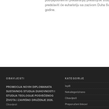
predslaviti će euharistiju sa zazivom Duha 
godine.
OBAVIJESTI
KATEGORIJE
Ispiti
PROMOCIJA NOVIH DIPLOMANATA
SUSTAVNOG STUDIJA DUHOVNOSTI I
Nekategorizirano
STUDIJA TEOLOGIJE POSVEĆENOG
Obavijesti
ŽIVOTA I ZAVRŠNO DRUŽENJE 2026.
Preporučeni linkovi
Obavijesti