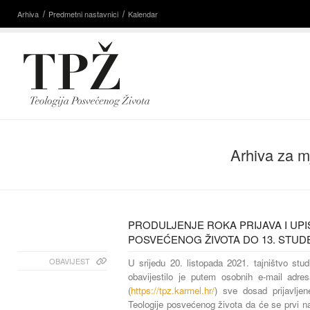
Arhiva
Predmetni nastavnici
Kalendar
Arhiva za m
PRODULJENJE ROKA PRIJAVA I UPI
POSVEĆENOG ŽIVOTA DO 13. STUD
OBAVIJEST
U srijedu 20. listopada 2021. tajništvo stu
obavijestilo je putem osobnih e-mail adr
(
https://tpz.karmel.hr/
) sve dosad prijavljen
Teologije posvećenog života da će se prvi n