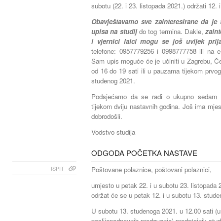
subotu (22. i 23. listopada 2021.) održati 12.
Obavještavamo sve zainteresirane da je t
upisa na studij
do tog termina. Dakle,
zaint
i vjernici laici mogu se još uvijek prij
telefone: 0957779256 i 0998777758 ili na 
Sam upis moguće će je učiniti u Zagrebu, Č
od 16 do 19 sati ili u pauzama tijekom prvog 
studenog 2021.
Podsjećamo da se radi o ukupno sedam (7
tijekom dviju nastavnih godina. Još ima mjest
dobrodošli.
Vodstvo studija
ODGODA POČETKA NASTAVE
ISPIT
Poštovane polaznice, poštovani polaznici,
umjesto u petak 22. i u subotu 23. listopada 
održat će se u petak 12. i u subotu 13. stud
U subotu 13. studenoga 2021. u 12.00 sati (u 
poslijepodnevnih predavanja) predstojnik stu