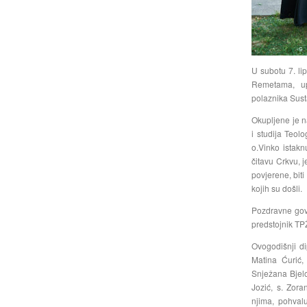
U subotu 7. li
Remetama, up
polaznika Sust
Okupljene je n
i studija Teol
o.Vinko istak
čitavu Crkvu, 
povjerene, biti
kojih su došli.
Pozdravne govo
predstojnik TPŽ
Ovogodišnji di
Matina Ćurić,
Snježana Bjelob
Jozić, s. Zora
njima, pohval