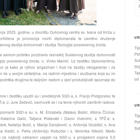
pnja 2025. godine, u dvorištu Duhovnog centra sv. Ivana od Križa u
UR
riličena je promocija novih diplomanata te završno druženje
avnog studija duhovnosti i studija Teologije posvećenog života.
Tij
Pet
a samom početku pozdravio ravnatelj Sustavnog studija duhovnosti
Sub
ogije posvećenog života, o. Vinko Mamić. Uz čestitku diplomantima,
Sri
nuo je kako je njihov angažman i trud na studiju obogaćenje i za
Taj
jer će u svojim obiteljima, na radnim mjestima i službama koje su im
od 
 podrška drugima te daljnjim rastom u vjeri produbljivati spoznaje do
re i čestitku uputili su i predstojnik SSD-a, o. Franjo Podgorelec te
-a, o. Jure Zečević, osvrnuvši se i na teme njihovih završnih radova.
UR
plomanti SSD-a su: s. M. Elizabeta (Matea) Bobić, Albina Čizmar,
Tij
 Katarina Galić, Tatjana Ristevski i Davor Vukmirić, a TPŽ-a: s.
Pet
rk, Natalija Bulić, s. Marija Darojković, s. Antonija Grubišić, s. Ana
Sub
na Kadić, s. Petra (Antonija) Klobučar i s. Veronika Nikolić. Među
u za najbolji ostvareni uspjeh na SSD-u, s prosjekom ocjena 5,0