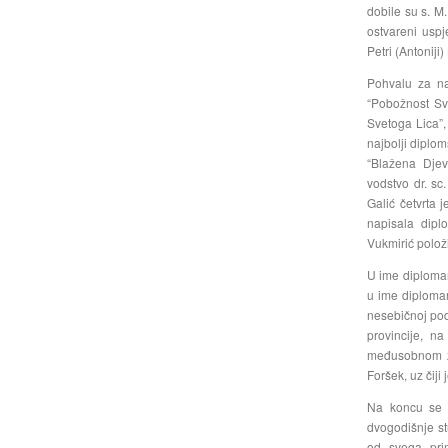
dobile su s. M
ostvareni uspj
Petri (Antoniji)
Pohvalu za na
“Pobožnost Sve
Svetoga Lica”,
najbolji diplo
“Blažena Djev
vodstvo dr. sc
Galić četvrta 
napisala dipl
Vukmirić polož
U ime diploman
u ime diploma
nesebičnoj pod
provincije, n
međusobnom za
Foršek, uz čiji 
Na koncu se z
dvogodišnje st
od svega prim