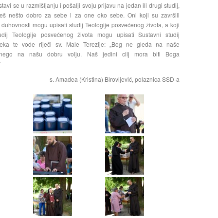
avi se u razmišljanju i pošalji svoju prijavu na jedan ili drugi studij,
 ćeš nešto dobro za sebe i za one oko sebe. Oni koji su završili
j duhovnosti mogu upisati studij Teologije posvećenog života, a koji
tudij Teologije posvećenog života mogu upisati Sustavni studij
Neka te vode riječi sv. Male Terezije: „Bog ne gleda na naše
, nego na našu dobru volju. Naš jedini cilj mora biti Boga
”
s. Amadea (Kristina) Birovljević, polaznica SSD-a