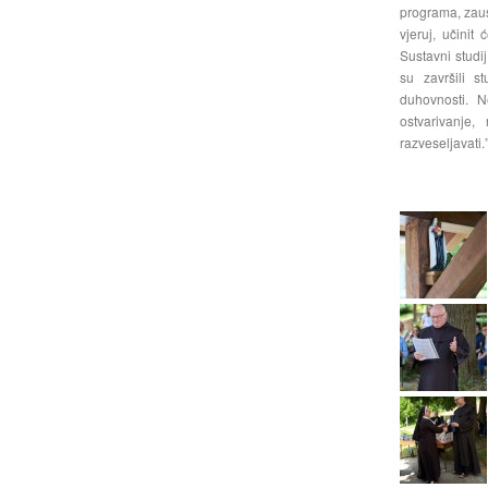
programa, zaust
vjeruj, učinit
Sustavni studi
su završili s
duhovnosti. 
ostvarivanje
razveseljavati.