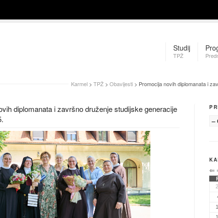
Studij
Pro
TPŽ
Pred
Karmel
>
TPŽ
>
Obavijesti
> Promocija novih diplomanata i zav
vih diplomanata i završno druženje studijske generacije
PR
5.
KA
⇐