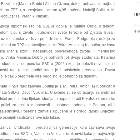
. Elizabeta (Matea) Bobić i Albina Čizmar, dok je pohvala za najbolji
eh na TPŽ-u, s prosjekom ocjena 4,95 uručena Nataliji Bulić, s. M.
IN
 Klobučar i s. Veroniki Nikolić.
mob
jbolji diplomski rad na SSD-u dobila je Matina Ćurić, s temom:
e-p
tom Licu u životu i duhovnosti svete Terezije od Djeteta Isusa i
 uz mentorsko vodstvo prof. dr. sc. o. Franje Podgorelca, dok je za
mski rad na TPŽ-u pohvaljena s. M. Petra (Antonija) Klobučar, uz temu
ica Marija uzor i nadahnuće posvećenoga života”, i mentorsko
. o. Vinka Mamića. Dobro je pohvaliti još dvoje studenata. Katarina
je studentica od osnutka SSD-a (2006.) koja je položila sve ispite i
omski rad u istoj godini kada je i odslušala predavanja. Davor
io je čak 5 predmeta više nego što je potrebno za diplomu.
ata TPŽ-a riječ zahvale uputila je s. M. Petra (Antonija) Klobučar, a
nata SSD-a, Davor Vukmirić. U svome su se obraćanju zahvalili na
ršci profesorima tijekom studija te napose braći Hrvatske karmelske
a prilici za rast u duhovnosti i osobnom odnosu s Bogom, ali i
jedništvu. Posebna zahvala upućena je i dragoj tajnici Snježani
je osmijeh i uslužnost sve išlo lakše.
ahvali pridružila i predstavnica generacije koja završava svoje
udiranje na SSD-u, Valentina Vuksan, istaknuvši kako je najvažnije
ljenog otkrivanje načina kako ostati stabilan i uravnotežen u