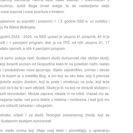
ruženju, ljubiti Boga iznad svega, te da nastavljamo dalje
a nove izazove i nove avanture s Kristom.
pjesmom su popratili i polaznici 1. i 2. godine SSD-a, uz vodstvo i
ju fra Nikice Bošnjaka.
odini 2024. / 2025. na SSD upisan je ukupno 41 polaznik, 40 ih je
viti i 1 parcijalni program, dok je na TPŽ, od njih ukupno 21, 17
alo cjeloviti, a njih 4 parcijalni program.
još samo pokoja riječ. Sustavni studij duhovnosti nije običan studij.
a koji dolaziš pozvan od Gospodina kako bi na poseban način rastao
vao i produbljivao nove spoznaje, dijelio zajedništvo, primao i davao
je to kojem je u središtu Bog, a oni koji su oko tebe, koji ti prenose
vjedoče svojim životom, koji te prate i ohrabruju na putu, koji teže
oći će ti da to i sam otkriješ. Studij je to na koji ne dolaziš slučajno i
laziš ravnodušan. Možda zapravo nikada ni ne odeš. Vraćaš mu se,
aganje ispita, već puno češće u mislima i molitvama. I kad god mu
ovno odlaziš zahvalan i obogaćen.
dnako vrijedi i za studij Teologije posvećenog života, koji se
 Sustavnim studijem duhovnosti.
no među onima koji čitaju ovaj tekst i promišljaju o upisivanju