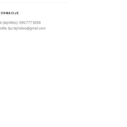
FORMACIJE
 (tajništvo): 095/777 9256
ošta:
tpz.tajnistvo@gmail.com