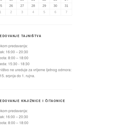
25
26
27
28
29
30
31
1
2
3
4
5
6
7
EDOVANJE TAJNIŠTVA
ekom predavanja:
ak: 16:00 – 20:30
ota: 8:00 – 18:00
jeda: 15:30 - 18:30
ništvo ne ureduje za vrijeme ljetnog odmora:
15. srpnja do 1. rujna.
EDOVANJE KNJIŽNICE I ČITAONICE
ekom predavanja:
ak: 16:00 – 20:30
ota: 8:00 – 18:00