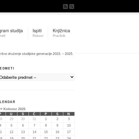
gram studija
Ispiti
Knjižnica
meti
Rokovi
Pravilnik
ršno druženje studijske generacije 2023. – 2025.
EDMETI
LENDAR
⇒
Kolovoz 2025
P
U
S
Č
P
S
N
28
29
30
31
1
2
3
4
5
6
7
8
9
10
11
12
13
14
15
16
17
18
19
20
21
22
23
24