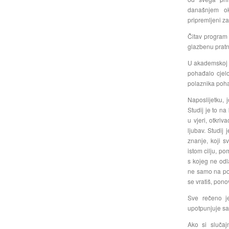
današnjem ok
pripremljeni z
Čitav program 
glazbenu pratn
U akademskoj g
pohađalo cjelo
polaznika pohađ
Naposlijetku, 
Studij je to n
u vjeri, otkri
ljubav. Studij 
znanje, koji s
istom cilju, pom
s kojeg ne od
ne samo na pol
se vratiš, pon
Sve rečeno je
upotpunjuje sa
Ako si slučaj