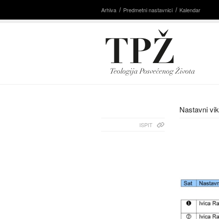
Arhiva
Predmetni nastavnici
Kalendar
Nastavni vik
ISPIT