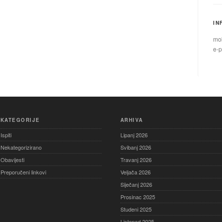
IN
mob
e-p
KATEGORIJE
ARHIVA
Ispiti
Lipanj 2026
Nekategorizirano
Svibanj 2026
Obavijesti
Travanj 2026
Preporučeni linkovi
Veljača 2026
Siječanj 2026
Prosinac 2025
Studeni 2025
Listopad 2025