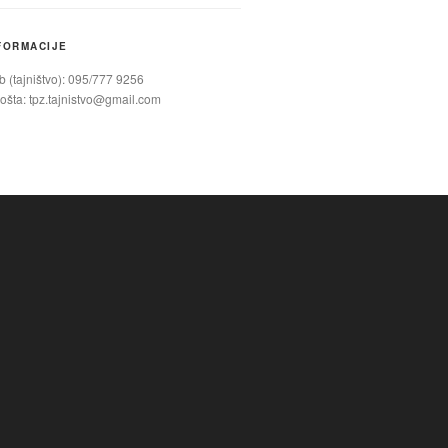
FORMACIJE
 (tajništvo): 095/777 9256
ošta:
tpz.tajnistvo@gmail.com