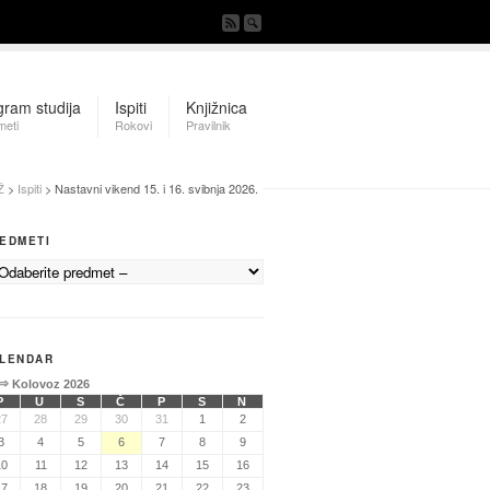
gram studija
Ispiti
Knjižnica
meti
Rokovi
Pravilnik
Ž
>
Ispiti
> Nastavni vikend 15. i 16. svibnja 2026.
EDMETI
LENDAR
⇒
Kolovoz 2026
P
U
S
Č
P
S
N
27
28
29
30
31
1
2
3
4
5
6
7
8
9
10
11
12
13
14
15
16
17
18
19
20
21
22
23