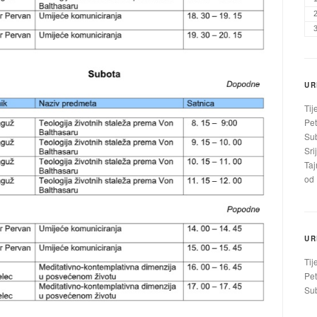
UR
Tij
Pet
Sub
Sri
Taj
od 
UR
Tij
Pet
Sub