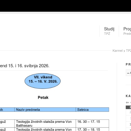
Studij
Pro
TPŽ
Pred
Karmel
>
TP
end 15. i 16. svibnja 2026.
PR
KA
⇐