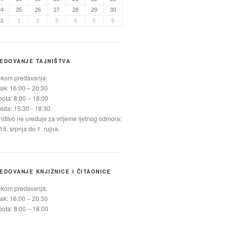
24
25
26
27
28
29
30
31
1
2
3
4
5
6
EDOVANJE TAJNIŠTVA
ekom predavanja:
ak: 16:00 – 20:30
ota: 8:00 – 18:00
jeda: 15:30 - 18:30
ništvo ne ureduje za vrijeme ljetnog odmora:
15. srpnja do 1. rujna.
EDOVANJE KNJIŽNICE I ČITAONICE
ekom predavanja:
ak: 16:00 – 20:30
ota: 8:00 – 18:00