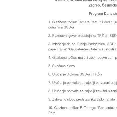
Zagreb, Česmičko
Program Dana stu
1. Glazbena točka: Tamara Perc: “U dodiru ju
polaznica SSD-a
2. Pozdravni govor predstojnika TPŽ-a i SSD
3. Izlaganje dr. sc. Franje Podgorelca, OCD:
pape Franje: “Gaudeteetexultate” o svetosti 
4. Glazbena točka: maleni zbor redovnica – 
5. Svečano slovo
6. Uručenje diploma SSD-a i TPŽ-a
7. Uručenje pohvala za najbolji ostvareni us
8. Uručenje pohvala za najbolji završni pisa
9. Zahvalno slovo predstavnika diplomanata
10. Glazbena točka: F. Tarrega: “Recuerdos 
Perc