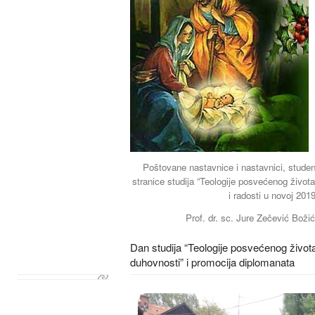
Poštovane nastavnice i nastavnici, student
stranice studija “Teologije posvećenog života
i radosti u novoj 2019
Prof. dr. sc. Jure Zečević Boži
Dan studija “Teologije posvećenog života
duhovnosti” i promocija diplomanata