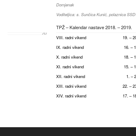
Domjenak
Voditeljica: s. Sunčica Kunić, polaznica SSD
TPŽ – Kalendar nastave 2018. – 2019.
VIII. radni vikend 19. – 20. li
IX. radni vikend 16. – 17. st
X. radni vikend 18. – 19. sij
XI. radni vikend 15. – 16. ve
XII. radni vikend 1. – 2. ož
XIII. radni vikend 22. – 23. o
XIV. radni vikend 17. – 18. sv