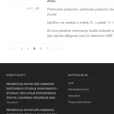
2022.
ISPIT
Poštovane polaznice, poštovani polaznici stu
života”,
tajništvo ne ureduje u srijedu 9., u petak 11. 
Za sve potrebne informacije budite slobodni j
(
tpz.tajnistvo@gmail.com
) ili telefonom (095
«
‹
3
4
6
7
›
»
5
OBAVIJESTI
KATEGORIJE
Ispiti
PROMOCIJA NOVIH DIPLOMANATA
SUSTAVNOG STUDIJA DUHOVNOSTI I
Nekategorizirano
STUDIJA TEOLOGIJE POSVEĆENOG
Obavijesti
ŽIVOTA I ZAVRŠNO DRUŽENJE 2026.
Preporučeni linkovi
Obavijesti
PROMOCIJA NOVIH DIPLOMANATA