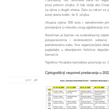
prvoj polovici ožujka, ili čak ranije ako Croa
za njima s drugih strana. Zato su rokovi za 
eura) dosta kratki, do 5. ožujka.
Ukupna cijena: 530 eura + aerodromske prist
promjenjive (u trenutku ovog oglašavanja izn
Aranžman je baziran na svakodnevnoj zajedn
polupansionima i dvokrevetnim sobama
jednokrevetnu sobu. Sve organizacijske detalj
pogledajte u obavijesnim listićima objavlje
karmel.hr.
Tajništvo Hrvatske karmelske provincije sv.
Cjelogodišnji raspored predavanja u 202
ISPIT