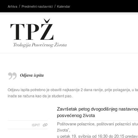
Arhiva
Predmetni nastavnici
Kalendar
Odjava ispita
Odjavu ispita potrebno je obaviti najkasnije 2 dana ranije, prije polaganja, u taj
inače se računa kao da je student pao.
Završetak petog dvogodišnjeg nastavnog
posvećenog života
Poštovane polaznice, poštovani polaznici stu
ISPIT
života”,
u petak 19. svibnja od 16:30 do 20:15 predava