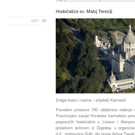
Hodočašće sv. Maloj Tereziji
ISPIT
Draga braćo i sestre, i prijatelji Karmela!
Povodom proslave 150. obljetnice rođenja s
Provincijalni savjet Hrvatske karmelske prov
preporučiti hodočašće u Lisieux i Alenço
polaskom avionom iz Zagreba, u organizacij
d.d., poslovnica Split, dio grupe Arriva Travel