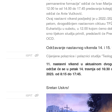
permanentne formacije” održat će Ivan Marija
12.00 te od 14.00 do 17.45 predavanja kolegij
održat će Ante Vučković.
Ovaj nastavni vikend posljednji je u 2022./202
petom, dvogodišnjem nastavnom ciklusu TPŽ
Euharistiju u subotu, u 12.00 kojom ćemo do
smo tijekom studija primili, predslaviti će Pre
OCD.
Održavanje nastavnog vikenda 14. i 15. 
ISPIT
Cijenjene polaznice i polaznici studija “Teolo
11. nastavni vikend u aktualnom dvog
održat će se u petak 14. travnja od 16:30 
2023. od 8:15 do 17:45.
Sretan Uskrs!
ISPIT