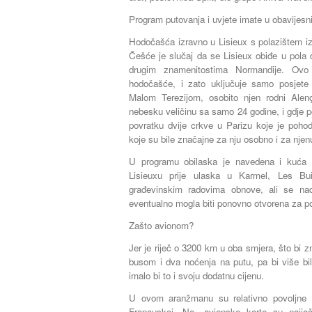
Program putovanja i uvjete imate u obavijesnim
Hodočašća izravno u Lisieux s polazištem iz
Češće je slučaj da se Lisieux obiđe u pola 
drugim znamenitostima Normandije. Ovo
hodočašće, i zato uključuje samo posjet
Malom Terezijom, osobito njen rodni Alenç
nebesku veličinu sa samo 24 godine, i gdje po
povratku dvije crkve u Parizu koje je poho
koje su bile značajne za nju osobno i za njenu
U programu obilaska je navedena i kuća u
Lisieuxu prije ulaska u Karmel, Les Bu
građevinskim radovima obnove, ali se n
eventualno mogla biti ponovno otvorena za po
Zašto avionom?
Jer je riječ o 3200 km u oba smjera, što bi z
busom i dva noćenja na putu, pa bi više bil
imalo bi to i svoju dodatnu cijenu.
U ovom aranžmanu su relativno povoljne c
Francuskoj. No, avionske karte su najjač