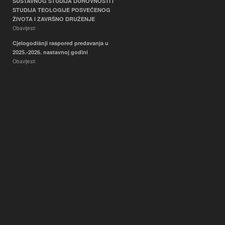
SUSTAVNOG STUDIJA DUHOVNOSTI I
STUDIJA TEOLOGIJE POSVEĆENOG
ŽIVOTA I ZAVRŠNO DRUŽENJE
Obavijesti
Cjelogodišnji raspored predavanja u
2025.-2026. nastavnoj godini
Obavijesti