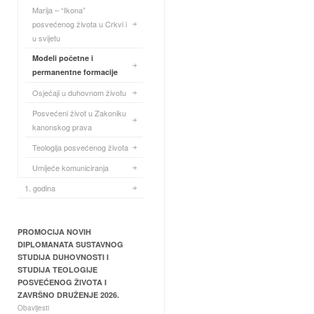
Marija – “Ikona”
posvećenog života u Crkvi i
u svijetu
Modeli početne i
permanentne formacije
Osjećaji u duhovnom životu
Posvećeni život u Zakoniku
kanonskog prava
Teologija posvećenog života
Umijeće komuniciranja
1. godina
PROMOCIJA NOVIH
DIPLOMANATA SUSTAVNOG
STUDIJA DUHOVNOSTI I
STUDIJA TEOLOGIJE
POSVEĆENOG ŽIVOTA I
ZAVRŠNO DRUŽENJE 2026.
Obavijesti