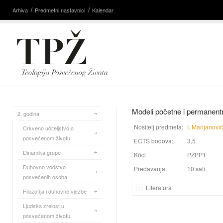
Arhiva
Predmetni nastavnici
Kalendar
Modeli početne i permanent
2. godina
Nositelj predmeta:
I. Marijanović
Crkveno učiteljstvo o
posvećenom životu
ECTS bodova:
3,5
Dinamika grupe
Kôd:
PŽPP1
Duhovno vodstvo
Predavanja:
10 sati
posvećenih osoba
Literatura
Filozofija i duhovne vježbe
Ljudska zrelost u
posvećenom životu