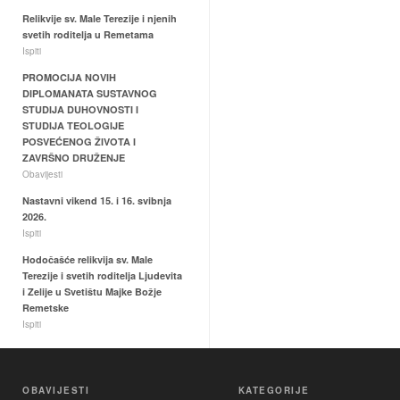
Relikvije sv. Male Terezije i njenih
svetih roditelja u Remetama
Ispiti
PROMOCIJA NOVIH
DIPLOMANATA SUSTAVNOG
STUDIJA DUHOVNOSTI I
STUDIJA TEOLOGIJE
POSVEĆENOG ŽIVOTA I
ZAVRŠNO DRUŽENJE
Obavijesti
Nastavni vikend 15. i 16. svibnja
2026.
Ispiti
Hodočašće relikvija sv. Male
Terezije i svetih roditelja Ljudevita
i Zelije u Svetištu Majke Božje
Remetske
Ispiti
OBAVIJESTI
KATEGORIJE