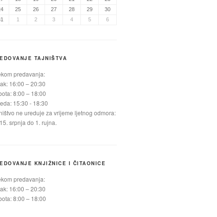
24
25
26
27
28
29
30
31
1
2
3
4
5
6
EDOVANJE TAJNIŠTVA
ekom predavanja:
ak: 16:00 – 20:30
ota: 8:00 – 18:00
jeda: 15:30 - 18:30
ništvo ne ureduje za vrijeme ljetnog odmora:
15. srpnja do 1. rujna.
EDOVANJE KNJIŽNICE I ČITAONICE
ekom predavanja:
ak: 16:00 – 20:30
ota: 8:00 – 18:00