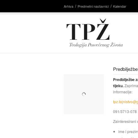
Arhiva
Predmetni nastavnici
Kalendar
Predbilježbe
Predbilježbe z
tijeku.
Zaprimaj
informacije:
tpz.tajnistvo@
091/3713-078 
Zainteresirani
ime i prezi