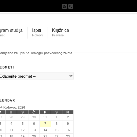
gram studija
Ispiti
Knjižnica
meti
Rokovi
Pravilnik
dbilježbe za upis na Teologiju posvećenog života
EDMETI
LENDAR
⇒
Kolovoz 2026
P
U
S
Č
P
S
N
27
28
29
30
31
1
2
3
4
5
6
7
8
9
10
11
12
13
14
15
16
17
18
19
20
21
22
23