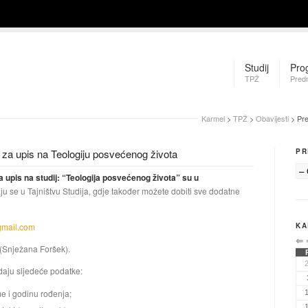
Studij
Pro
TPŽ
Pred
Karmel
>
TPŽ
>
Obavijesti
> Pre
 za upis na Teologiju posvećenog života
PR
a upis na studij: “Teologija posvećenog života” su u
u se u Tajništvu Studija, gdje također možete dobiti sve dodatne
gmail.com
KA
⇐
(Snježana Foršek).
 daju sljedeće podatke:
me i godinu rođenja;