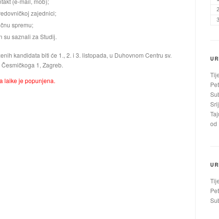
takt (e-mail, mob);
redovničkoj zajednici;
ručnu spremu;
n su saznali za Studij.
enih kandidata biti će 1., 2. i 3. listopada, u Duhovnom Centru sv.
UR
, Česmičkoga 1, Zagreb.
Tij
a laike je popunjena.
Pet
Sub
Sri
Taj
od 
UR
Tij
Pet
Sub