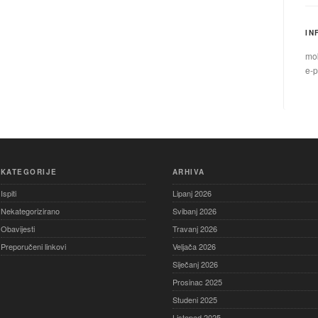
IN
mob
e-p
KATEGORIJE
ARHIVA
Ispiti
Lipanj 2026
Nekategorizirano
Svibanj 2026
Obavijesti
Travanj 2026
Preporučeni linkovi
Veljača 2026
Siječanj 2026
Prosinac 2025
Studeni 2025
Listopad 2025