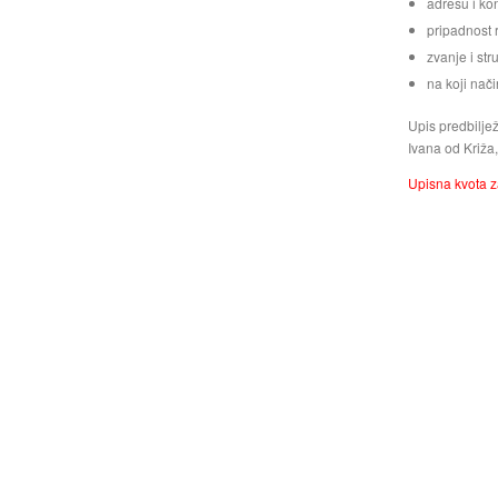
adresu i kon
pripadnost 
zvanje i st
na koji nači
Upis predbiljež
Ivana od Križa
Upisna kvota z