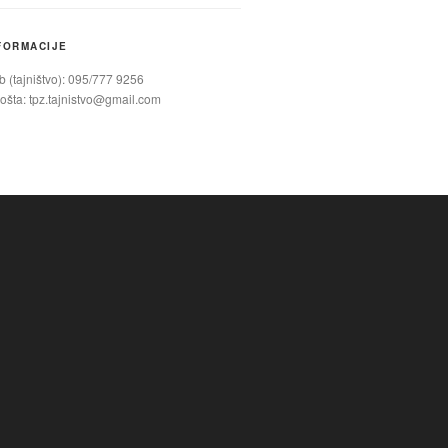
FORMACIJE
 (tajništvo): 095/777 9256
ošta:
tpz.tajnistvo@gmail.com