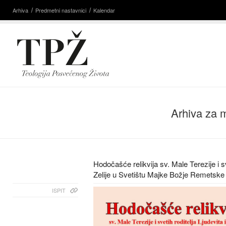
Arhiva
Predmetni nastavnici
Kalendar
Arhiva za 
Hodočašće relikvija sv. Male Terezije i sve
Zelije u Svetištu Majke Božje Remetske
ISPIT