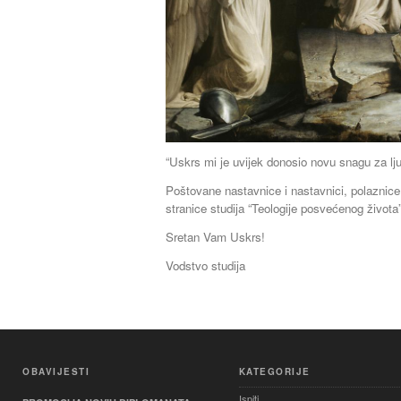
“Uskrs mi je uvijek donosio novu snagu za lju
Poštovane nastavnice i nastavnici, polaznice 
stranice studija “Teologije posvećenog života”
Sretan Vam Uskrs!
Vodstvo studija
OBAVIJESTI
KATEGORIJE
Ispiti