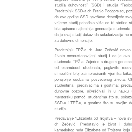
studija duhovnosti” (SSD) i studija “Teolo
Predstojnik SSD-a dr. Franjo Podgorelec, poz
da ove godine SSD navršava desetljeće svoga
vrijeme studij pohađalo više od tri stotine 
bila upisana najbrojnija generacija studenata 
da je ovaj studij dokaz da sekularizacija ne
za duhovne dimenzije.
Predstojnik TPŽ-a dr. Jure Zečević naveo
života novoustanovljeni studij i da je ovo
studenata TPŽ-a. Zajedno s drugom generacij
od osamdeset studenata, poglavito redov
simbolični broj zainteresiranih vjernika laik
ponajprije osobama posvećenog života. Obo
studentima, predavačima i gostima: predav
duhovne obzore, učvršćivali ih u nauku 
mentorsku pomoć, studentima što su pokazal
SSD-u i TPŽ-u, a gostima što su svojim do
studija.
Predavanje “Elizabeta od Trojstva – nova sv
dr. Zečević. Predstavio je život i duho
karmelskog reda Elizabete od Trojstva koju 