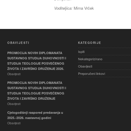
Voditeljica:
Mirna Vrček
OBAVIJESTI
KATEGORIJE
Ispiti
PROMOCIJA NOVIH DIPLOMANATA
SUSTAVNOG STUDIJA DUHOVNOSTI I
Nekategorizirano
STUDIJA TEOLOGIJE POSVEĆENOG
Obavijesti
ŽIVOTA I ZAVRŠNO DRUŽENJE 2026.
Preporučeni linkovi
Obavijesti
PROMOCIJA NOVIH DIPLOMANATA
SUSTAVNOG STUDIJA DUHOVNOSTI I
STUDIJA TEOLOGIJE POSVEĆENOG
ŽIVOTA I ZAVRŠNO DRUŽENJE
Obavijesti
Cjelogodišnji raspored predavanja u
2025.-2026. nastavnoj godini
Obavijesti