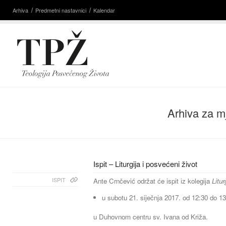
Arhiva
Predmetni nastavnici
Kalendar
Arhiva za m
Ispit – Liturgija i posvećeni život
ISPIT
Ante Crnčević održat će ispit iz kolegija
Litur
u subotu 21. siječnja 2017. od 12:30 do 13
u Duhovnom centru sv. Ivana od Križa.