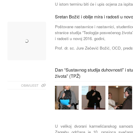
U istom terminu biti će i upis ocjena za ispit
Sretan Božić i obilje mira i radosti u novo
Poštovane nastavnice i nastavnici, studentice
stranice studija “Teologije posvećenog života”
i radosti u novoj 2016. godini,
Prof. dr. sc. Jure Zečević Božić, OCD, preds
Dan “Sustavnog studija duhovnosti” i st
života” (TPŽ)
OBAVIJEST
U velikoj dvorani karmelićanskog samo
Zagrebu održana je 10. prosinca svečan