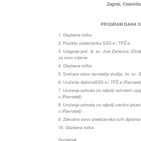
Zagreb, Česmičko
PROGRAM DANA S
Glazbena točka
Pozdrav predstojnika SSD-a i TPŽ-a
Izlaganje prof. dr. sc. Jure Zečevića:
Eliza
za novo vrijeme
Glazbena točka
Svečano slovo ravnatelja studija, mr. sc.
Uručenje diplomaSSD-a i TPŽ-a
(Ravnatel
Uručenje pohvala za najbolji ostvareni us
u
(Ravnatelj)
Uručenje pohvala za najbolji završni pisan
u
(Ravnatelj)
Zahvalno slovo predstavnika svih diplom
Glazbena točka
Domjenak