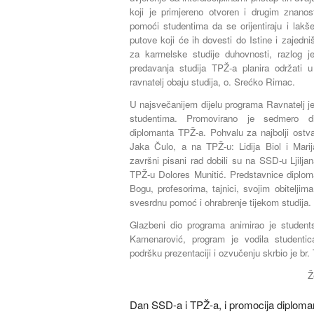
koji je primjereno otvoren i drugim znanos
pomoći studentima da se orijentiraju i lakš
putove koji će ih dovesti do Istine i zajed
za karmelske studije duhovnosti, razlog j
predavanja studija TPŽ-a planira održati u 
ravnatelj obaju studija, o. Srećko Rimac.
U najsvečanijem dijelu programa Ravnatelj j
studentima. Promovirano je sedmero d
diplomanta TPŽ-a. Pohvalu za najbolji ostv
Jaka Čulo, a na TPŽ-u: Lidija Biol i Marij
završni pisani rad dobili su na SSD-u Ljilja
TPŽ-u Dolores Munitić. Predstavnice diplom
Bogu, profesorima, tajnici, svojim obitelji
svesrdnu pomoć i ohrabrenje tijekom studija.
Glazbeni dio programa animirao je student
Kamenarović, program je vodila studenti
podršku prezentaciji i ozvučenju skrbio je br
Ž
Dan SSD-a i TPŽ-a, i promocija diploma