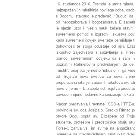
16. studenoga 2016. Premda je umrla mlada, 
najzapaženijih mistikinja novijega doba, osob
s Bogom, istaknuo je predavač. “Budući da 
od ʼnebozaboravaʼ i ʼbogozaboravaʼ Elizabe
je njezin uzor i njezin nauk željela stavi
suvremenu pomoć u izgradnji iskustva po
kada suvremeni čovjek sve teže osmišljuje tra
duhovnosti te stoga odustaje od njih, Eliz
iskustvo zajedništva i suživljenja s Pre
pomoći suvremenom čovjeku da i sam n
poznatim Rahnerovim predviđanjem da će p
ʼmistikʼ, onaj tko je nešto ʼiskusioʼ ili ga vi
od Trojstva nova svetica za nova vremen
preporučivši čitanje izabranih tekstova sv. El
novo vrijeme – Elizabeta od Trojstva predstavl
povodom njene nedavne kanonizacije tiskala 
Nakon predavanja i ravnatelj SSD-a i TPŽ-a,
provincije sv. oca Josipa o. Srećko Rimac p
otvore Bogu poput sv. Elizabete od Trojs
studente, profesore i predstojnike obaju stu
Foršek, zahvalivši im svima na angažiran
uvjerenje da interdisciplinarni pristup tih dv