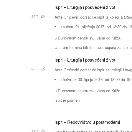
Ispit – Liturgija i posvećeni život
ISPIT
Ante Crnčević održat će ispit iz kolegija
Litur
u subotu 21. siječnja 2017. od 12:30 do 13
u Duhovnom centru sv. Ivana od Križa.
U istom terminu biti će i upis ocjena za ispit
Ispit – Liturgija i posvećeni život
ISPIT
Ante Crnčević održat će ispit za kolegij
Litur
u četvrtak 30. lipnja 2016. od 18:00 do 19:
u Duhovnom centru sv. Ivana od Križa.
Ispit je pismeni.
Ispit – Redovništvo u postmoderni
ISPIT
Ivan Koprek održat će ispit za kolegij
Redovni