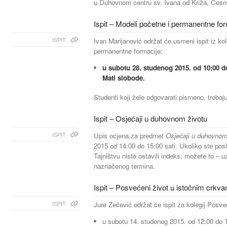
u Duhovnom centru sv. Ivana od Križa, Česm
Ispit – Modeli početne i permanentne fo
ISPIT
Ivan Marijanović održat će usmeni ispit iz kol
permanentne formacije:
u subotu 28. studenog 2015. od 10:00 do
Mati slobode.
Studenti koji žele odgovarati pismeno, trebaju
Ispit – Osjećaji u duhovnom životu
ISPIT
Upis ocjena za predmet
Osjećaji u duhovnom
2015 od 14:00 do 15:00 sati. Ukoliko ste posl
Tajništvu niste ostavili indeks, možete to – u
naznačenog termina.
Ispit – Posvećeni život u istočnim crkv
ISPIT
Jure Zečević održat će ispit za kolegij Posv
u subotu 14. studenog 2015. od 12:00 do 1