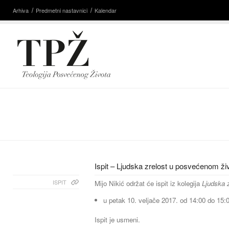
Arhiva
Predmetni nastavnici
Kalendar
Ispit – Ljudska zrelost u posvećenom ži
ISPIT
Mijo Nikić održat će ispit iz kolegija
Ljudska z
u petak 10. veljače 2017. od 14:00 do 15:
Ispit je usmeni.