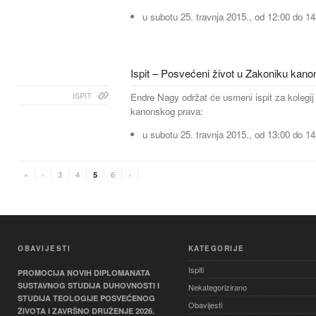
u subotu 25. travnja 2015., od 12:00 do 14
Ispit – Posvećeni život u Zakoniku kan
ISPIT
Endre Nagy održat će usmeni ispit za kolegi
kanonskog prava:
u subotu 25. travnja 2015., od 13:00 do 14
«
‹
3
4
6
›
5
OBAVIJESTI
KATEGORIJE
Ispiti
PROMOCIJA NOVIH DIPLOMANATA
SUSTAVNOG STUDIJA DUHOVNOSTI I
Nekategorizirano
STUDIJA TEOLOGIJE POSVEĆENOG
Obavijesti
ŽIVOTA I ZAVRŠNO DRUŽENJE 2026.