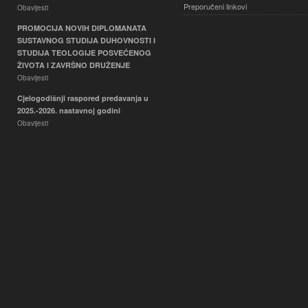
Preporučeni linkovi
Obavijesti
PROMOCIJA NOVIH DIPLOMANATA
SUSTAVNOG STUDIJA DUHOVNOSTI I
STUDIJA TEOLOGIJE POSVEĆENOG
ŽIVOTA I ZAVRŠNO DRUŽENJE
Obavijesti
Cjelogodišnji raspored predavanja u
2025.-2026. nastavnoj godini
Obavijesti