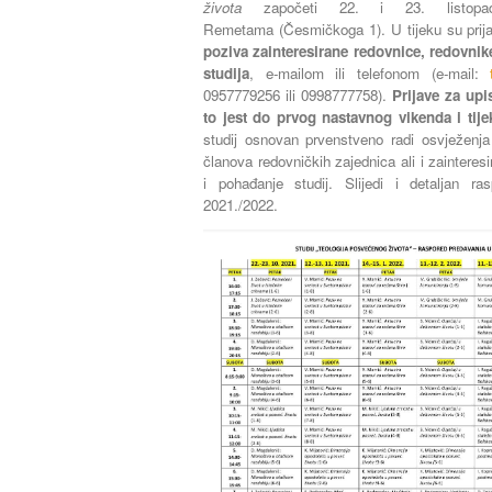
života
započeti 22. i 23. listop
Remetama (Česmičkoga 1). U tijeku su prija
poziva zainteresirane redovnice, redovn
ik
studija
, e-mailom ili telefonom (e-mail:
0957779256 ili 0998777758).
Prijave za upi
to jest do prvog nastavnog vikenda i tij
studij osnovan prvenstveno radi osvježenja
članova redovničkih zajednica ali i zainteres
i pohađanje studij. Slijedi i detaljan r
2021./2022.