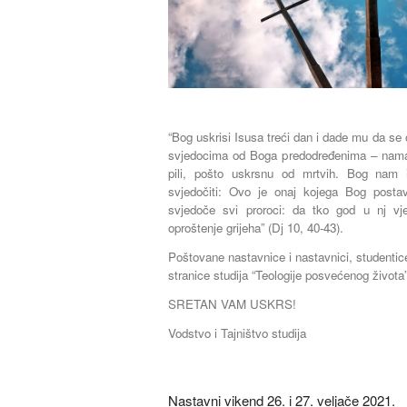
“Bog uskrisi Isusa treći dan i dade mu da se
svjedocima od Boga predodređenima – nama k
pili, pošto uskrsnu od mrtvih. Bog nam i
svjedočiti: Ovo je onaj kojega Bog posta
svjedoče svi proroci: da tko god u nj vj
oproštenje grijeha” (Dj 10, 40-43).
Poštovane nastavnice i nastavnici, studentice
stranice studija “Teologije posvećenog života”
SRETAN VAM USKRS!
Vodstvo i Tajništvo studija
Nastavni vikend 26. i 27. veljače 2021.