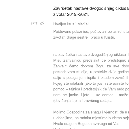
Završetak nastave dvogodišnjeg ciklusa
života” 2019.-2021.
ISPIT
Hvaljen Isus i Marija!
Poštovane polaznice, poštovani polaznici stu
života”, drage sestre i
na završetku nastave dvogodišnjeg ciklusa T
Misu zahvalnicu predslavit će predstojnik 
Zahvalit ćemo dobrom Bogu za sve dobr
posredstvom studija, u protekle dvije godine 
dalje s polaganjem ispita i izradom završn
kojeg ste odabrali (ako to još niste učinite 
pomoć – tajnica i predstojnik će Vam rado 
nam se javite. Ljeto – uz odmor – može i
(dovršenja ispita i završnog rada)…
Molimo Gospodina za snagu i vjernost, da u
u obiteljima, na radnim mjestima budemo svj
Hvala dragom Bogu za svakoga od Vas!