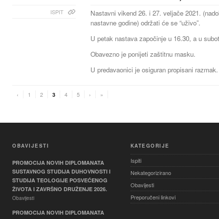
ISPIT
Nastavni vikend 26. i 27. veljače 2021. (nad
nastavne godine) održati će se “uživo”.
U petak nastava započinje u 16.30, a u subot
Obavezno je ponijeti zaštitnu masku.
U predavaonici je osiguran propisani razmak.
‹
1
2
4
5
›
»
3
OBAVIJESTI
KATEGORIJE
Ispiti
PROMOCIJA NOVIH DIPLOMANATA
SUSTAVNOG STUDIJA DUHOVNOSTI I
Nekategorizirano
STUDIJA TEOLOGIJE POSVEĆENOG
Obavijesti
ŽIVOTA I ZAVRŠNO DRUŽENJE 2026.
Preporučeni linkovi
Obavijesti
PROMOCIJA NOVIH DIPLOMANATA