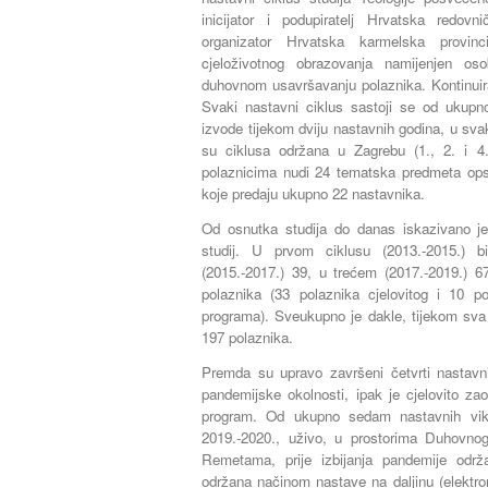
inicijator i podupiratelj Hrvatska redov
organizator Hrvatska karmelska provin
cjeloživotnog obrazovanja namijenjen oso
duhovnom usavršavanju polaznika. Kontinuir
Svaki nastavni ciklus sastoji se od ukupn
izvode tijekom dviju nastavnih godina, u sva
su ciklusa održana u Zagrebu (1., 2. i 4.)
polaznicima nudi 24 tematska predmeta ops
koje predaju ukupno 22 nastavnika.
Od osnutka studija do danas iskazivano j
studij. U prvom ciklusu (2013.-2015.) 
(2015.-2017.) 39, u trećem (2017.-2019.) 6
polaznika (33 polaznika cjelovitog i 10 p
programa). Sveukupno je dakle, tijekom sva č
197 polaznika.
Premda su upravo završeni četvrti nastavni
pandemijske okolnosti, ipak je cjelovito za
program. Od ukupno sedam nastavnih vike
2019.-2020., uživo, u prostorima Duhovno
Remetama, prije izbijanja pandemije održ
održana načinom nastave na daljinu (elektro