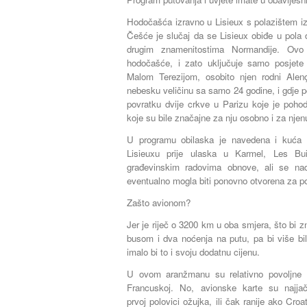
Hodočašća izravno u Lisieux s polazištem iz
Češće je slučaj da se Lisieux obiđe u pola 
drugim znamenitostima Normandije. Ovo
hodočašće, i zato uključuje samo posjet
Malom Terezijom, osobito njen rodni Alenç
nebesku veličinu sa samo 24 godine, i gdje po
povratku dvije crkve u Parizu koje je poho
koje su bile značajne za nju osobno i za njenu
U programu obilaska je navedena i kuća u
Lisieuxu prije ulaska u Karmel, Les Bu
građevinskim radovima obnove, ali se n
eventualno mogla biti ponovno otvorena za po
Zašto avionom?
Jer je riječ o 3200 km u oba smjera, što bi z
busom i dva noćenja na putu, pa bi više bil
imalo bi to i svoju dodatnu cijenu.
U ovom aranžmanu su relativno povoljne c
Francuskoj. No, avionske karte su najjač
prvoj polovici ožujka, ili čak ranije ako Croa