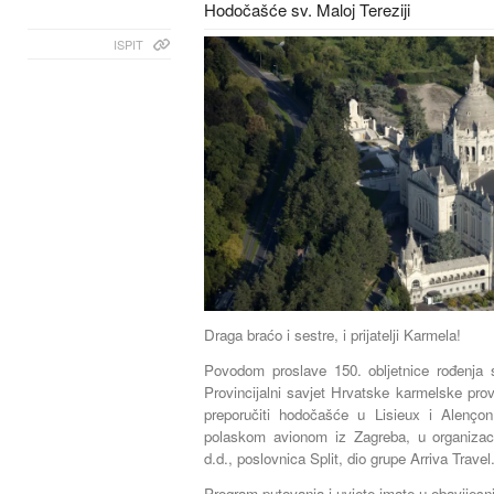
Hodočašće sv. Maloj Tereziji
ISPIT
Draga braćo i sestre, i prijatelji Karmela!
Povodom proslave 150. obljetnice rođenja s
Provincijalni savjet Hrvatske karmelske prov
preporučiti hodočašće u Lisieux i Alenço
polaskom avionom iz Zagreba, u organizacij
d.d., poslovnica Split, dio grupe Arriva Travel
Program putovanja i uvjete imate u obavijesnim