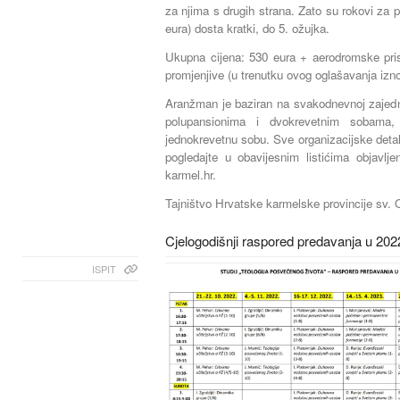
za njima s drugih strana. Zato su rokovi za 
eura) dosta kratki, do 5. ožujka.
Ukupna cijena: 530 eura + aerodromske prist
promjenjive (u trenutku ovog oglašavanja izn
Aranžman je baziran na svakodnevnoj zajedn
polupansionima i dvokrevetnim sobama
jednokrevetnu sobu. Sve organizacijske detalj
pogledajte u obavijesnim listićima objavlje
karmel.hr.
Tajništvo Hrvatske karmelske provincije sv.
Cjelogodišnji raspored predavanja u 202
ISPIT