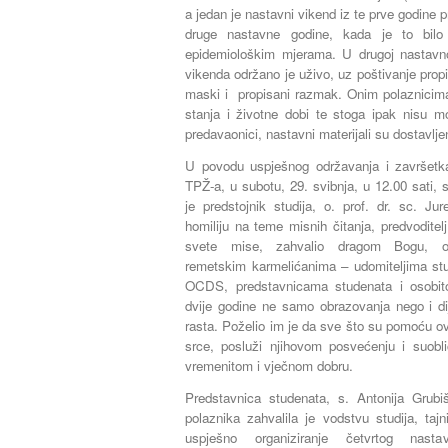
a jedan je nastavni vikend iz te prve godine 
druge nastavne godine, kada je to bil
epidemiološkim mjerama. U drugoj nastavn
vikenda održano je uživo, uz poštivanje prop
maski i propisani razmak. Onim polaznicima 
stanja i životne dobi te stoga ipak nisu mo
predavaonici, nastavni materijali su dostavlj
U povodu uspješnog održavanja i završetk
TPŽ-a, u subotu, 29. svibnja, u 12.00 sati,
je predstojnik studija, o. prof. dr. sc. J
homiliju na teme misnih čitanja, predvodite
svete mise, zahvalio dragom Bogu, orga
remetskim karmelićanima – udomiteljima stud
OCDS, predstavnicama studenata i osobito
dvije godine ne samo obrazovanja nego i di
rasta. Poželio im je da sve što su pomoću ovo
srce, posluži njihovom posvećenju i suobl
vremenitom i vječnom dobru.
Predstavnica studenata, s. Antonija Grub
polaznika zahvalila je vodstvu studija, tajni
uspješno organiziranje četvrtog nast