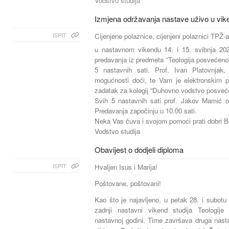
Vodstvo studija
Izmjena održavanja nastave uživo u vike
ISPIT
Cijenjene polaznice, cijenjeni polaznici TPŽ-a
u nastavnom vikendu 14. i 15. svibnja 20
predavanja iz predmeta “Teologija posvećeno
5 nastavnih sati. Prof. Ivan Platovnjak, 
mogućnosti doći, te Vam je elektronskim pu
zadatak za kolegij “Duhovno vodstvo posveć
Svih 5 nastavnih sati prof. Jakov Mamić od
Predavanja započinju u 10.00 sati.
Neka Vas čuva i svojom pomoći prati dobri B
Vodstvo studija
Obavijest o dodjeli diploma
ISPIT
Hvaljen Isus i Marija!
Poštovane, poštovani!
Kao što je najavljeno, u petak 28. i subotu
zadnji nastavni vikend studija Teologij
nastavnoj godini. Time završava druga nast