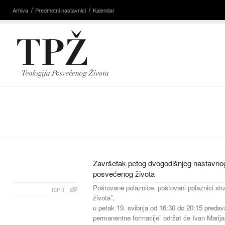
Arhiva
Predmetni nastavnici
Kalendar
Završetak petog dvogodišnjeg nastavnog
posvećenog života
Poštovane polaznice, poštovani polaznici stu
ISPIT
života”,
u petak 19. svibnja od 16:30 do 20:15 predava
permanentne formacije” održat će Ivan Marija