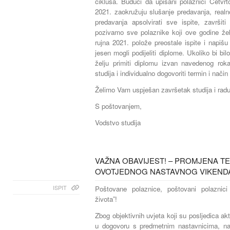
ciklusa. Budući da upisani polaznici Četvrt
2021. zaokružuju slušanje predavanja, rea
predavanja apsolvirati sve ispite, završiti
pozivamo sve polaznike koji ove godine žele
rujna 2021. polože preostale ispite i napiš
jesen mogli podijeliti diplome. Ukoliko bi bil
želju primiti diplomu izvan navedenog roka
studija i individualno dogovoriti termin i nači
Želimo Vam uspješan završetak studija i ra
S poštovanjem,
Vodstvo studija
VAŽNA OBAVIJEST! – PROMJENA T
OVOTJEDNOG NASTAVNOG VIKENDA (16.
ISPIT
Poštovane polaznice, poštovani polaznici
života”!
Zbog objektivnih uvjeta koji su posljedica ak
u dogovoru s predmetnim nastavnicima, nas