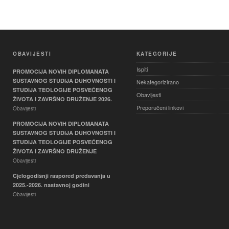
OBAVIJESTI
KATEGORIJE
Ispiti
PROMOCIJA NOVIH DIPLOMANATA
SUSTAVNOG STUDIJA DUHOVNOSTI I
Nekategorizirano
STUDIJA TEOLOGIJE POSVEĆENOG
Obavijesti
ŽIVOTA I ZAVRŠNO DRUŽENJE 2026.
Preporučeni linkovi
Obavijesti
PROMOCIJA NOVIH DIPLOMANATA
SUSTAVNOG STUDIJA DUHOVNOSTI I
STUDIJA TEOLOGIJE POSVEĆENOG
ŽIVOTA I ZAVRŠNO DRUŽENJE
Obavijesti
Cjelogodišnji raspored predavanja u
2025.-2026. nastavnoj godini
Obavijesti