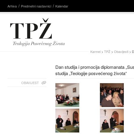
Arhiva
Predmetni nastavnici
Kalendar
Karmel
>
TPŽ
>
Obavijesti
> D
Dan studija i promocija diplomanata „Sus
studija „Teologije posvećenog života“
OBAVIJEST