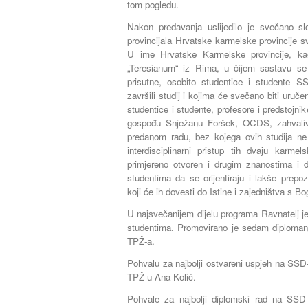
tom pogledu.
Nakon predavanja uslijedilo je svečano s
provincijala Hrvatske karmelske provincije 
U ime Hrvatske Karmelske provincije, ka
„Teresianum“ iz Rima, u čijem sastavu se
prisutne, osobito studentice i studente 
završili studij i kojima će svečano biti uruče
studentice i studente, profesore i predstojnik
gospođu Snježanu Foršek, OCDS, zahvaliv
predanom radu, bez kojega ovih studija ne b
interdisciplinarni pristup tih dvaju karmel
primjereno otvoren i drugim znanostima i 
studentima da se orijentiraju i lakše prepo
koji će ih dovesti do Istine i zajedništva s B
U najsvečanijem dijelu programa Ravnatelj j
studentima. Promovirano je sedam diplomana
TPŽ-a.
Pohvalu za najbolji ostvareni uspjeh na SSD-
TPŽ-u Ana Kolić.
Pohvale za najbolji diplomski rad na SSD