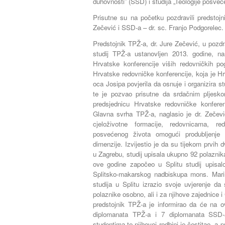
duhovnosti” (SSD) i studija „Teologije posveć
Prisutne su na početku pozdravili predstojn
Zečević i SSD-a – dr. sc. Franjo Podgorelec.
Predstojnik TPŽ-a, dr. Jure Zečević, u pozd
studij TPŽ-a ustanovljen 2013. godine, na
Hrvatske konferencije viših redovničkih po
Hrvatske redovničke konferencije, koja je Hrv
oca Josipa povjerila da osnuje i organizira s
te je pozvao prisutne da srdačnim pljesk
predsjednicu Hrvatske redovničke konferen
Glavna svrha TPŽ-a, naglasio je dr. Zečevi
cjeloživotne formacije, redovnicama, 
posvećenog života omogući produbljenje 
dimenzije. Izvijestio je da su tijekom prvih 
u Zagrebu, studij upisala ukupno 92 polaznika
ove godine započeo u Splitu studij upisalo 
Splitsko-makarskog nadbiskupa mons. Marin
studija u Splitu izrazio svoje uvjerenje d
polaznike osobno, ali i za njihove zajednice 
predstojnik TPŽ-a je informirao da će na ov
diplomanata TPŽ-a i 7 diplomanata SSD-
studentima te njihovoj rodbini je čestitao, a