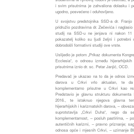
i svim prisutnima je zahvaliona dolasku i p
ugodno, posvećeno i oduhovljeno.
U svojstvu predstojnika SSD-a dr. Franj
pridružio pozdravima dr. Zečevića i naglasio 
studij na SSD-u ne jenjava ni nakon 11 
pokazatelj koliko su ljudi željni i potrebn
dobrodošli formativni studiji ove vrste.
Uslijedio je potom „Prikaz dokumenta Kongre
Ecclesia“, o odnosu između hijerarhijskih 
prisutnima iznio dr. sc. Petar Janjić, OCD.
Predavač je ukazao na to da je odnos izmeđ
darova u Crkvi vrlo aktualan, te da 
komplementarno prisutne u Crkvi kao rez
Predstavio je glavnu strukturu dokumenta 
2016., te istaknuo njegova glavna tem
hijerarhijskih i karizmatskih darova, – obveza
suprotstavlja „Crkvi Duha“, nego da s
komplementarnost, – posluh pastirima, – pošt
autentičnih karizmi, – pravno priznanje; sa
odnosa opće i mjesnih Crkvi, – uzimanje Bl