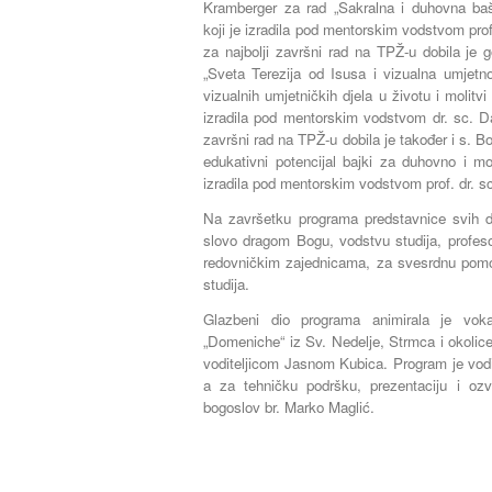
Kramberger za rad „Sakralna i duhovna baš
koji je izradila pod mentorskim vodstvom prof
za najbolji završni rad na TPŽ-u dobila je
„Sveta Terezija od Isusa i vizualna umjetn
vizualnih umjetničkih djela u životu i molitvi
izradila pod mentorskim vodstvom dr. sc. Da
završni rad na TPŽ-u dobila je također i s. Bo
edukativni potencijal bajki za duhovno i mora
izradila pod mentorskim vodstvom prof. dr. s
Na završetku programa predstavnice svih d
slovo dragom Bogu, vodstvu studija, profesori
redovničkim zajednicama, za svesrdnu pomoć
studija.
Glazbeni dio programa animirala je voka
„Domeniche“ iz Sv. Nedelje, Strmca i okolice
voditeljicom Jasnom Kubica. Program je vodi
a za tehničku podršku, prezentaciju i ozv
bogoslov br. Marko Maglić.