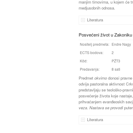
manjim timovima, u kojem će tre
medjusobnih odnosa.
Literatura
Posvećeni život u Zakonik
Nositelj predmeta:
Endre Nagy
ECTS bodova:
2
Kôd:
PŽT3
Predavanja:
8 sati
Predmet
okvirno
donosi pravne 
odvija pastoralna aktivnost Cr
predstavljaju se teološko-pravn
posvećenje života koje nastaj
prihvaćanjem evanđeoskih sav
veza. Nastava se provodi
putem
Literatura