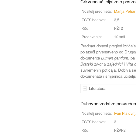
Crkveno učiteljstvo o posv
Nositelj predmeta:
Marija Pehar
ECTS bodova:
3,5
Kôd:
PŽT2
Predavanja:
10 sati
Predmet donosi pregled izričaj
polazeći prvenstveno od Drugog
dokumenta
Lumen gentium
, pa
Bratski život u zajednici
i
Vita 
suvremenih poticaja. Dobiva s
dokumenata i smjernica učitelj
Literatura
Duhovno vodstvo posvećen
Nositelj predmeta:
Ivan Platovnj
ECTS bodova:
3
Kôd:
PŽPP2