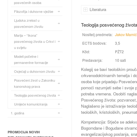
posvećenih osoba
Literatura
Filozofija i duhovne vježbe
Ljudska zrelost u
Teologija posvećenog život
posvećenom životu
Nositelj predmeta:
Jakov Mamić
Marija – “Ikona”
posvećenog života u Crkvi i
ECTS bodova:
3,5
u svijetu
Kôd:
PŽT2
Modeli početne i
Predavanja:
10 sati
permanentne formacije
Kolegij se bavi teološkim prouč
Osjećaji u duhovnom životu
crkvenodoktrinarnih temelja i d
Posvećeni život u Zakoniku
osoba koje pripadaju Posvećenom
kanonskog prava
pomoći razumjeti sebe i svoje 
potreba vremena. Osobiti nagla
Teologija posvećenog života
Posvećenog života: pozvanost, 
Umijeće komuniciranja
Naglašeno je istraživanje teolo
teoloških, kristoloških, pneuma
1. godina
Kompetencija:
Stječe se adekva
Bogomdane i Bogudane stvarnos
PROMOCIJA NOVIH
evangelizacijskog poslanja, s