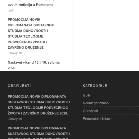
svetih roditelja u Remetama
Ispiti
PROMOCIJA NOVIH
DIPLOMANATA SUSTAVNOG
STUDIJA DUHOVNOSTI I
STUDIJA TEOLOGIJE
POSVEĆENOG ŽIVOTA I
ZAVRŠNO DRUŽENJE
Obavijesti
Nastavni vikend 15. i 16. svibnja
2026.
Ispiti
Hodočašće relikvija sv. Male
OBAVIJESTI
KATEGORIJE
Terezije i svetih roditelja Ljudevita
i Zelije u Svetištu Majke Božje
Ispiti
PROMOCIJA NOVIH DIPLOMANATA
Remetske
SUSTAVNOG STUDIJA DUHOVNOSTI I
Nekategorizirano
Ispiti
STUDIJA TEOLOGIJE POSVEĆENOG
Obavijesti
ŽIVOTA I ZAVRŠNO DRUŽENJE 2026.
Preporučeni linkovi
Obavijesti
PROMOCIJA NOVIH DIPLOMANATA
SUSTAVNOG STUDIJA DUHOVNOSTI I