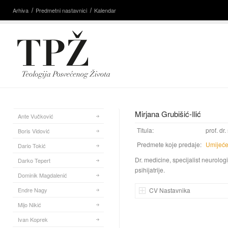
Arhiva
Predmetni nastavnici
Kalendar
Mirjana Grubišić-Ilić
Ante Vučković
Titula:
prof. dr.
Boris Vidović
Predmete koje predaje:
Umijeće
Dario Tokić
Dr. medicine, specijalist neurologij
Darko Tepert
psihijatrije.
Dominik Magdalenić
Endre Nagy
CV Nastavnika
Mijo Nikić
Ivan Koprek