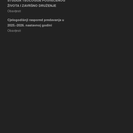
STUDIJA TEOLOGIJE POSVEĆENOG
ŽIVOTA I ZAVRŠNO DRUŽENJE
Obavijesti
Cjelogodišnji raspored predavanja u
2025.-2026. nastavnoj godini
Obavijesti