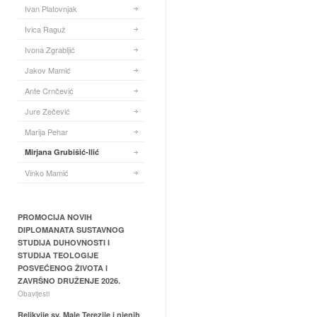
Ivan Platovnjak
Ivica Raguž
Ivona Zgrabljić
Jakov Mamić
Ante Crnčević
Jure Zečević
Marija Pehar
Mirjana Grubišić-Ilić
Vinko Mamić
PROMOCIJA NOVIH
DIPLOMANATA SUSTAVNOG
STUDIJA DUHOVNOSTI I
STUDIJA TEOLOGIJE
POSVEĆENOG ŽIVOTA I
ZAVRŠNO DRUŽENJE 2026.
Obavijesti
Relikvije sv. Male Terezije i njenih