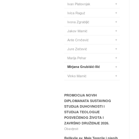
Ivan Platovnjak
Ivica Raguž
Ivona Zgrabljić
Jakov Mamić
Ante Crnčević
Jure Zečević
Marija Pehar
Mirjana Grubišić-Ilić
Vinko Mamić
PROMOCIJA NOVIH
DIPLOMANATA SUSTAVNOG
STUDIJA DUHOVNOSTI I
STUDIJA TEOLOGIJE
POSVEĆENOG ŽIVOTA I
ZAVRŠNO DRUŽENJE 2026.
Obavijesti
Relikvije sv. Male Terezije i njenih