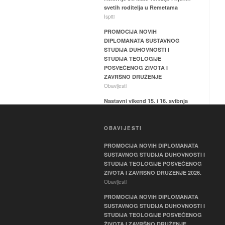
svetih roditelja u Remetama
Ispiti
PROMOCIJA NOVIH
DIPLOMANATA SUSTAVNOG
STUDIJA DUHOVNOSTI I
STUDIJA TEOLOGIJE
POSVEĆENOG ŽIVOTA I
ZAVRŠNO DRUŽENJE
Obavijesti
Nastavni vikend 15. i 16. svibnja
2026.
Ispiti
OBAVIJESTI
Hodočašće relikvija sv. Male
Terezije i svetih roditelja Ljudevita
PROMOCIJA NOVIH DIPLOMANATA
i Zelije u Svetištu Majke Božje
SUSTAVNOG STUDIJA DUHOVNOSTI I
Remetske
STUDIJA TEOLOGIJE POSVEĆENOG
Ispiti
ŽIVOTA I ZAVRŠNO DRUŽENJE 2026.
Obavijesti
PROMOCIJA NOVIH DIPLOMANATA
SUSTAVNOG STUDIJA DUHOVNOSTI I
STUDIJA TEOLOGIJE POSVEĆENOG
ŽIVOTA I ZAVRŠNO DRUŽENJE