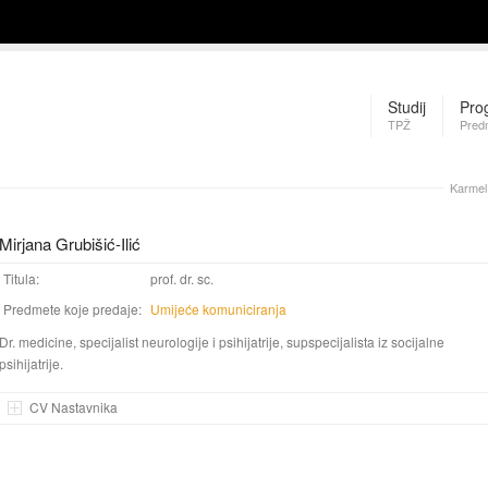
Studij
Pro
TPŽ
Pred
Karmel
Mirjana Grubišić-Ilić
Titula:
prof. dr. sc.
Predmete koje predaje:
Umijeće komuniciranja
Dr. medicine, specijalist neurologije i psihijatrije, supspecijalista iz socijalne
psihijatrije.
CV Nastavnika