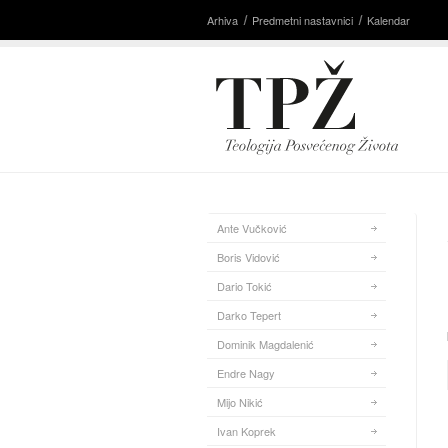
Arhiva
Predmetni nastavnici
Kalendar
Ante Vučković
Boris Vidović
Dario Tokić
Darko Tepert
Dominik Magdalenić
Endre Nagy
Mijo Nikić
Ivan Koprek