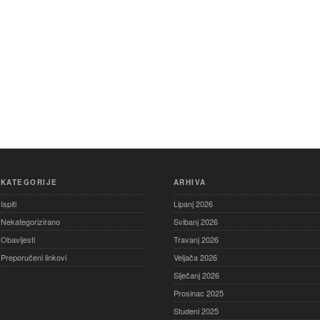
KATEGORIJE
ARHIVA
Ispiti
Lipanj 2026
Nekategorizirano
Svibanj 2026
Obavijesti
Travanj 2026
Preporučeni linkovi
Veljača 2026
Siječanj 2026
Prosinac 2025
Studeni 2025