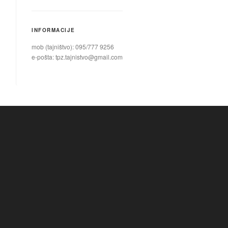
INFORMACIJE
mob (tajništvo): 095/777 9256
e-pošta:
tpz.tajnistvo@gmail.com