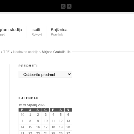
gram studija
Ispiti
Knjižnica
meti
Rokovi
Pravilnik
>
TPŽ
>
Nastavno osoblje
> Mirjana Grubišić-Ilić
PREDMETI
KALENDAR
⇐
⇒
Srpanj 2025
P
U
S
Č
P
S
N
30
1
2
3
4
5
6
7
8
9
10
11
12
13
14
15
16
17
18
19
20
21
22
23
24
25
26
27