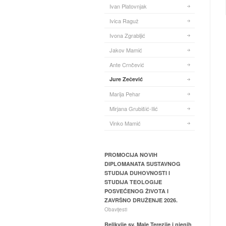
Ivan Platovnjak
Ivica Raguž
Ivona Zgrabljić
Jakov Mamić
Ante Crnčević
Jure Zečević
Marija Pehar
Mirjana Grubišić-Ilić
Vinko Mamić
PROMOCIJA NOVIH
DIPLOMANATA SUSTAVNOG
STUDIJA DUHOVNOSTI I
STUDIJA TEOLOGIJE
POSVEĆENOG ŽIVOTA I
ZAVRŠNO DRUŽENJE 2026.
Obavijesti
Relikvije sv. Male Terezije i njenih