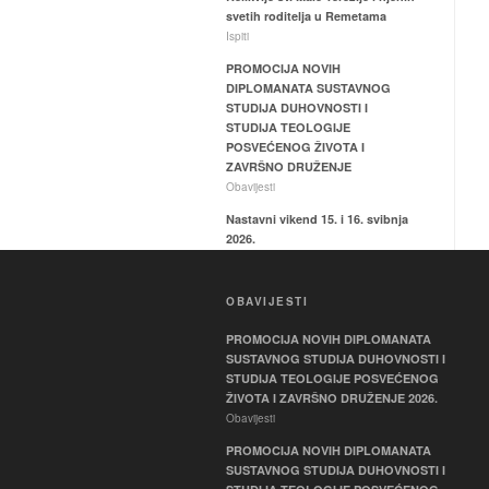
svetih roditelja u Remetama
Ispiti
PROMOCIJA NOVIH
DIPLOMANATA SUSTAVNOG
STUDIJA DUHOVNOSTI I
STUDIJA TEOLOGIJE
POSVEĆENOG ŽIVOTA I
ZAVRŠNO DRUŽENJE
Obavijesti
Nastavni vikend 15. i 16. svibnja
2026.
Ispiti
Hodočašće relikvija sv. Male
OBAVIJESTI
Terezije i svetih roditelja Ljudevita
i Zelije u Svetištu Majke Božje
PROMOCIJA NOVIH DIPLOMANATA
Remetske
SUSTAVNOG STUDIJA DUHOVNOSTI I
Ispiti
STUDIJA TEOLOGIJE POSVEĆENOG
ŽIVOTA I ZAVRŠNO DRUŽENJE 2026.
Obavijesti
PROMOCIJA NOVIH DIPLOMANATA
SUSTAVNOG STUDIJA DUHOVNOSTI I