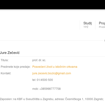
Studij
Pro
TPŽ
Pred
Jure Zečević
Titula:
prof. dr. sc.
Predmete koje predaje:
Posvećeni život u istočnim crkvama
Kontakt:
jure.zecevic.bozic@gmail.com
tel: 01/4500 500
mob: +385998777758
Zaposlen: na KBF-u Sveučilišta u Zagrebu, adresa: Česmičkoga 1, 10000 Zagreb;