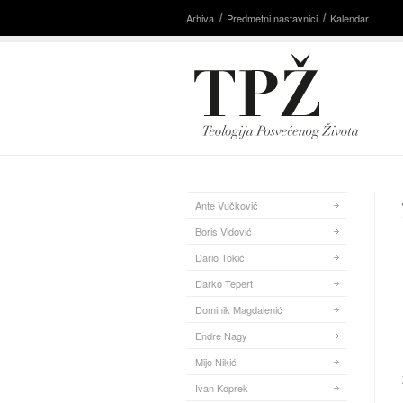
Arhiva
Predmetni nastavnici
Kalendar
Ante Vučković
Boris Vidović
Dario Tokić
Darko Tepert
Dominik Magdalenić
Endre Nagy
Mijo Nikić
Ivan Koprek