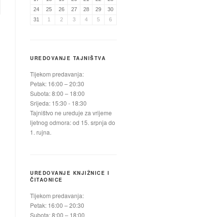
24
25
26
27
28
29
30
31
1
2
3
4
5
6
UREDOVANJE TAJNIŠTVA
Tijekom predavanja:
Petak: 16:00 – 20:30
Subota: 8:00 – 18:00
Srijeda: 15:30 - 18:30
Tajništvo ne ureduje za vrijeme
ljetnog odmora: od 15. srpnja do
1. rujna.
UREDOVANJE KNJIŽNICE I
ČITAONICE
Tijekom predavanja:
Petak: 16:00 – 20:30
Subota: 8:00 – 18:00