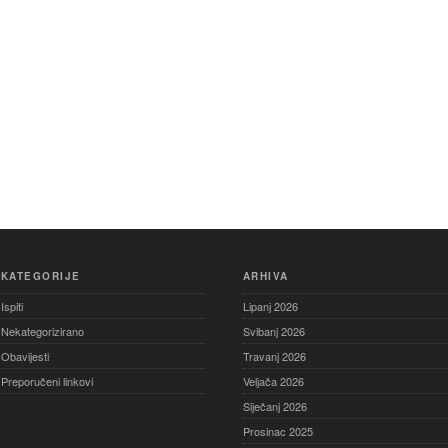
KATEGORIJE
ARHIVA
Ispiti
Lipanj 2026
Nekategorizirano
Svibanj 2026
Obavijesti
Travanj 2026
Preporučeni linkovi
Veljača 2026
Siječanj 2026
Prosinac 2025