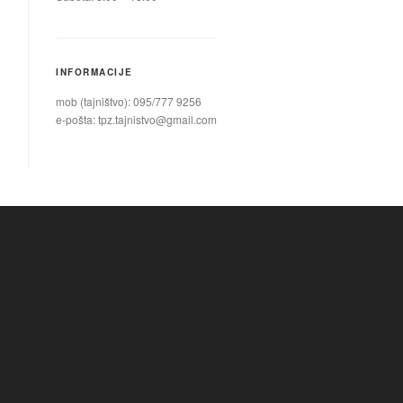
INFORMACIJE
mob (tajništvo): 095/777 9256
e-pošta:
tpz.tajnistvo@gmail.com