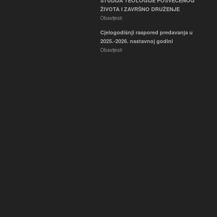
STUDIJA TEOLOGIJE POSVEĆENOG
ŽIVOTA I ZAVRŠNO DRUŽENJE
Obavijesti
Cjelogodišnji raspored predavanja u
2025.-2026. nastavnoj godini
Obavijesti