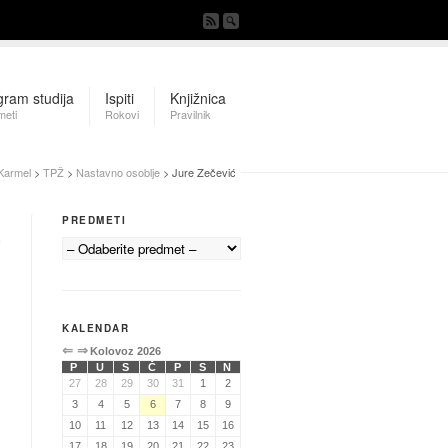
gram studija
Ispiti
Knjižnica
meti
Rokovi
Pravilnik
Karmel
>
TPŽ
>
Nastavno osoblje
> Jure Zečević
PREDMETI
KALENDAR
⇐
⇒
Kolovoz 2026
P
U
S
Č
P
S
N
27
28
29
30
31
1
2
3
4
5
6
7
8
9
10
11
12
13
14
15
16
17
18
19
20
21
22
23