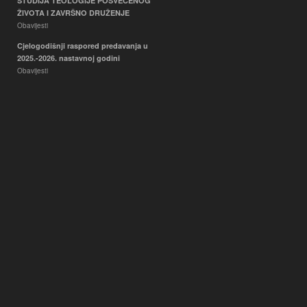
STUDIJA TEOLOGIJE POSVEĆENOG
ŽIVOTA I ZAVRŠNO DRUŽENJE
Obavijesti
Cjelogodišnji raspored predavanja u
2025.-2026. nastavnoj godini
Obavijesti