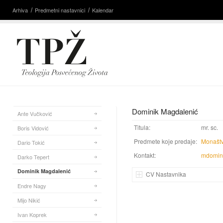
Arhiva
Predmetni nastavnici
Kalendar
Dominik Magdalenić
Ante Vučković
Titula:
mr. sc.
Boris Vidović
Predmete koje predaje:
Monaštv
Dario Tokić
Kontakt:
mdomin
Darko Tepert
Dominik Magdalenić
CV Nastavnika
Endre Nagy
Mijo Nikić
Ivan Koprek