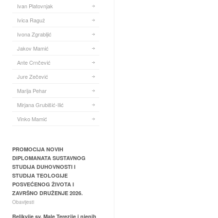
Ivan Platovnjak
Ivica Raguž
Ivona Zgrabljić
Jakov Mamić
Ante Crnčević
Jure Zečević
Marija Pehar
Mirjana Grubišić-Ilić
Vinko Mamić
PROMOCIJA NOVIH
DIPLOMANATA SUSTAVNOG
STUDIJA DUHOVNOSTI I
STUDIJA TEOLOGIJE
POSVEĆENOG ŽIVOTA I
ZAVRŠNO DRUŽENJE 2026.
Obavijesti
Relikvije sv. Male Terezije i njenih