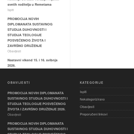
svetih roditelja u Remetama
Ispiti
PROMOCIJA NOVIH
DIPLOMANATA SUSTAVNOG
STUDIJA DUHOVNOSTI I
STUDIJA TEOLOGIJE
POSVEĆENOG ŽIVOTA I
ZAVRŠNO DRUŽENJE
Obavijesti
Nastavni vikend 15. i 16. svibnja
2026.
Ispiti
Hodočašće relikvija sv. Male
OBAVIJESTI
KATEGORIJE
Terezije i svetih roditelja Ljudevita
i Zelije u Svetištu Majke Božje
Ispiti
PROMOCIJA NOVIH DIPLOMANATA
Remetske
SUSTAVNOG STUDIJA DUHOVNOSTI I
Nekategorizirano
Ispiti
STUDIJA TEOLOGIJE POSVEĆENOG
Obavijesti
ŽIVOTA I ZAVRŠNO DRUŽENJE 2026.
Preporučeni linkovi
Obavijesti
PROMOCIJA NOVIH DIPLOMANATA
SUSTAVNOG STUDIJA DUHOVNOSTI I