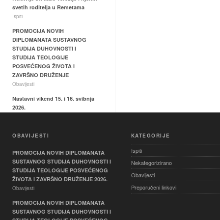
svetih roditelja u Remetama
Ispiti
PROMOCIJA NOVIH
DIPLOMANATA SUSTAVNOG
STUDIJA DUHOVNOSTI I
STUDIJA TEOLOGIJE
POSVEĆENOG ŽIVOTA I
ZAVRŠNO DRUŽENJE
Obavijesti
Nastavni vikend 15. i 16. svibnja
2026.
Ispiti
Hodočašće relikvija sv. Male
OBAVIJESTI
KATEGORIJE
Terezije i svetih roditelja Ljudevita
i Zelije u Svetištu Majke Božje
Ispiti
PROMOCIJA NOVIH DIPLOMANATA
Remetske
SUSTAVNOG STUDIJA DUHOVNOSTI I
Nekategorizirano
Ispiti
STUDIJA TEOLOGIJE POSVEĆENOG
Obavijesti
ŽIVOTA I ZAVRŠNO DRUŽENJE 2026.
Preporučeni linkovi
Obavijesti
PROMOCIJA NOVIH DIPLOMANATA
SUSTAVNOG STUDIJA DUHOVNOSTI I