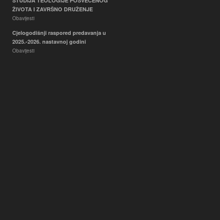
STUDIJA TEOLOGIJE POSVEĆENOG
ŽIVOTA I ZAVRŠNO DRUŽENJE
Obavijesti
Cjelogodišnji raspored predavanja u
2025.-2026. nastavnoj godini
Obavijesti