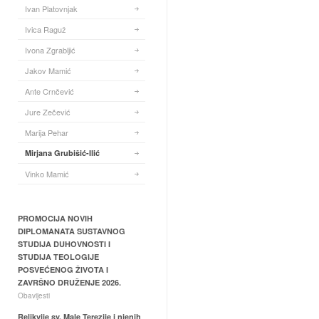
Ivan Platovnjak
Ivica Raguž
Ivona Zgrabljić
Jakov Mamić
Ante Crnčević
Jure Zečević
Marija Pehar
Mirjana Grubišić-Ilić
Vinko Mamić
PROMOCIJA NOVIH
DIPLOMANATA SUSTAVNOG
STUDIJA DUHOVNOSTI I
STUDIJA TEOLOGIJE
POSVEĆENOG ŽIVOTA I
ZAVRŠNO DRUŽENJE 2026.
Obavijesti
Relikvije sv. Male Terezije i njenih