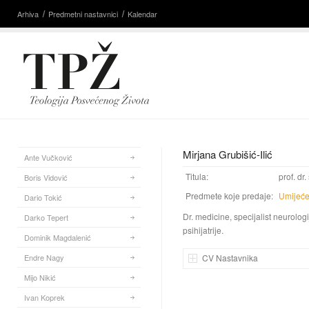
Arhiva
Predmetni nastavnici
Kalendar
Mirjana Grubišić-Ilić
Ante Vučković
Titula:
prof. dr.
Boris Vidović
Predmete koje predaje:
Umijeće
Dario Tokić
Dr. medicine, specijalist neurologij
Darko Tepert
psihijatrije.
Dominik Magdalenić
Endre Nagy
CV Nastavnika
Mijo Nikić
Ivan Koprek