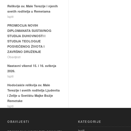
Relikvije sv. Male Terezije i njenih
svetih roditelja u Remetama
Ispiti
PROMOCIJA NOVIH
DIPLOMANATA SUSTAVNOG
STUDIJA DUHOVNOSTI I
STUDIJA TEOLOGIJE
POSVEĆENOG ŽIVOTA I
ZAVRŠNO DRUŽENJE
Obavijesti
Nastavni vikend 15. i 16. svibnja
2026.
Ispiti
Hodočašće relikvija sv. Male
Terezije i svetih roditelja Ljudevita
i Zelije u Svetištu Majke Božje
Remetske
Ispiti
OBAVIJESTI
KATEGORIJE
Ispiti