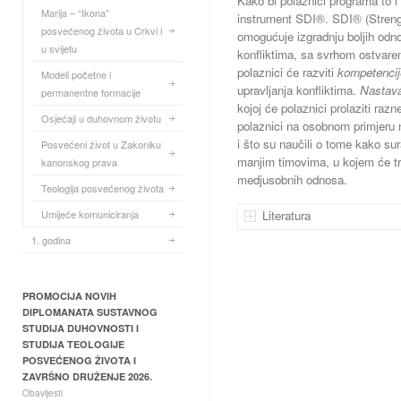
Kako bi polaznici programa to i d
Marija – “Ikona”
instrument SDI®. SDI® (Strengt
posvećenog života u Crkvi i
omogućuje izgradnju boljih odno
u svijetu
konfliktima, sa svrhom ostvaren
polaznici će razviti
kompetencij
Modeli početne i
upravljanja konfliktima.
Nastav
permanentne formacije
kojoj će polaznici prolaziti raz
Osjećaji u duhovnom životu
polaznici na osobnom primjeru na
i što su naučili o tome kako sura
Posvećeni život u Zakoniku
manjim timovima, u kojem će tre
kanonskog prava
medjusobnih odnosa.
Teologija posvećenog života
Umijeće komuniciranja
Literatura
1. godina
PROMOCIJA NOVIH
DIPLOMANATA SUSTAVNOG
STUDIJA DUHOVNOSTI I
STUDIJA TEOLOGIJE
POSVEĆENOG ŽIVOTA I
ZAVRŠNO DRUŽENJE 2026.
Obavijesti