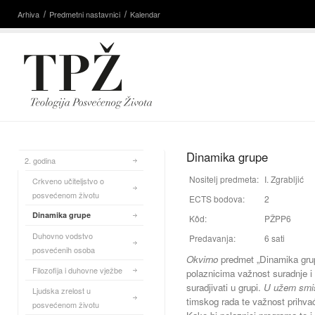
Arhiva
Predmetni nastavnici
Kalendar
Dinamika grupe
2. godina
Nositelj predmeta:
I. Zgrabljić
Crkveno učiteljstvo o
posvećenom životu
ECTS bodova:
2
Dinamika grupe
Kôd:
PŽPP6
Duhovno vodstvo
Predavanja:
6 sati
posvećenih osoba
Okvirno
predmet „Dinamika grupe
Filozofija i duhovne vježbe
polaznicima važnost suradnje i 
suradjivati u grupi.
U užem smi
Ljudska zrelost u
timskog rada te važnost prihvać
posvećenom životu