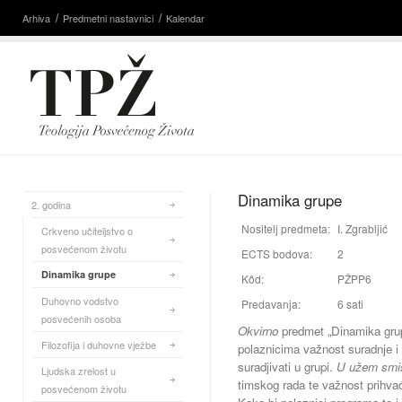
Arhiva
Predmetni nastavnici
Kalendar
Dinamika grupe
2. godina
Nositelj predmeta:
I. Zgrabljić
Crkveno učiteljstvo o
posvećenom životu
ECTS bodova:
2
Dinamika grupe
Kôd:
PŽPP6
Duhovno vodstvo
Predavanja:
6 sati
posvećenih osoba
Okvirno
predmet „Dinamika grupe
Filozofija i duhovne vježbe
polaznicima važnost suradnje i 
suradjivati u grupi.
U užem smi
Ljudska zrelost u
timskog rada te važnost prihvać
posvećenom životu