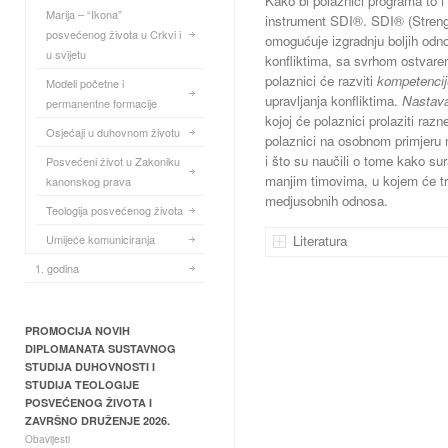
Kako bi polaznici programa to i d
Marija – “Ikona”
instrument SDI®. SDI® (Strengt
posvećenog života u Crkvi i
omogućuje izgradnju boljih odno
u svijetu
konfliktima, sa svrhom ostvaren
polaznici će razviti
kompetencij
Modeli početne i
upravljanja konfliktima.
Nastav
permanentne formacije
kojoj će polaznici prolaziti raz
Osjećaji u duhovnom životu
polaznici na osobnom primjeru na
i što su naučili o tome kako sura
Posvećeni život u Zakoniku
manjim timovima, u kojem će tre
kanonskog prava
medjusobnih odnosa.
Teologija posvećenog života
Umijeće komuniciranja
Literatura
1. godina
PROMOCIJA NOVIH
DIPLOMANATA SUSTAVNOG
STUDIJA DUHOVNOSTI I
STUDIJA TEOLOGIJE
POSVEĆENOG ŽIVOTA I
ZAVRŠNO DRUŽENJE 2026.
Obavijesti