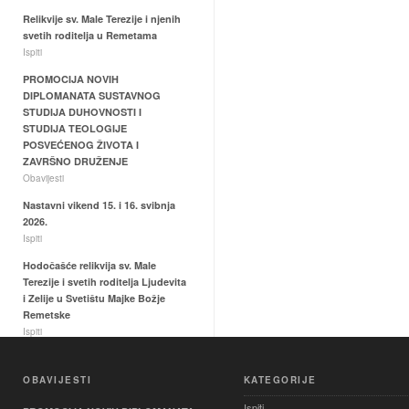
Relikvije sv. Male Terezije i njenih
svetih roditelja u Remetama
Ispiti
PROMOCIJA NOVIH
DIPLOMANATA SUSTAVNOG
STUDIJA DUHOVNOSTI I
STUDIJA TEOLOGIJE
POSVEĆENOG ŽIVOTA I
ZAVRŠNO DRUŽENJE
Obavijesti
Nastavni vikend 15. i 16. svibnja
2026.
Ispiti
Hodočašće relikvija sv. Male
Terezije i svetih roditelja Ljudevita
i Zelije u Svetištu Majke Božje
Remetske
Ispiti
OBAVIJESTI
KATEGORIJE
Ispiti